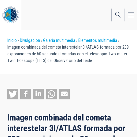
Pasar
al
contenido
principal
Sobrescribir
Inicio
Divulgación
Galería multimedia
Elementos multimedia
Imagen combinada del cometa interestelar 3I/ATLAS formada por 239
enlaces
exposiciones de 50 segundos tomadas con el telescopio Two-meter
Twin Telescope (TTT3) del Observatorio del Teide.
de
ayuda
a
la
navegación
Imagen combinada del cometa
interestelar 3I/ATLAS formada por