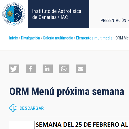
Pasar
al
Instituto de Astrofísica
contenido
de Canarias • IAC
PRESENTACIÓN
principal
Navega
Sobrescribir
Inicio
Divulgación
Galería multimedia
Elementos multimedia
ORM Men
principa
enlaces
de
ayuda
ORM Menú próxima semana
a
la
DESCARGAR
navegación