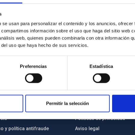
s
2/2019
b se usan para personalizar el contenido y los anuncios, ofrecer
s, compartimos información sobre el uso que haga del sitio web 
 análisis web, quienes pueden combinarla con otra información q
r del uso que haya hecho de sus servicios.
Preferencias
Estadística
INSTITUCIONAL
PORTAL DEL IAC
Permitir la selección
n
Mapa web
cia
Políticas de privacidad
o y política antifraude
Aviso legal