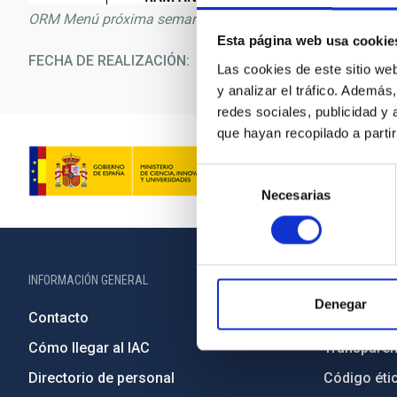
ORM Menú próxima semana
Esta página web usa cookie
FECHA DE REALIZACIÓN
18/0
Las cookies de este sitio we
y analizar el tráfico. Ademá
redes sociales, publicidad y
que hayan recopilado a parti
Selección
Necesarias
de
consentimiento
INFORMACIÓN GENERAL
INFORMACIÓN 
Denegar
Contacto
Legislació
Cómo llegar al IAC
Transparen
Directorio de personal
Código étic