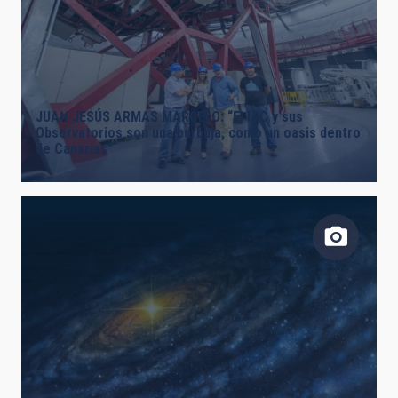
FECHA DE CREACIÓN
ORDENAR POR
ORDEN
JUAN JESÚS ARMAS MARCELO: “El IAC y sus
Observatorios son una burbuja, como un oasis dentro
de Canarias”