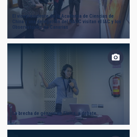
LÍNEAS DE INSTRUMENTACIÓN
El vicepresidente de la Academia de Ciencias de
China y una delegación del NAOC visitan el IAC y los
Observatorios de Canarias
LÍNEAS IACTEC
ASTROFÍSICAS
INSTALACIÓN
La brecha de género en Física, a debate
ETIQUETAS LIBRES