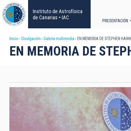
Pasar
al
Instituto de Astrofísica
contenido
de Canarias • IAC
PRESENTACIÓN
principal
Navega
Sobrescribir
Inicio
Divulgación
Galería multimedia
EN MEMORIA DE STEPHEN HAWK
principa
EN MEMORIA DE STEP
enlaces
de
ayuda
a
la
navegación