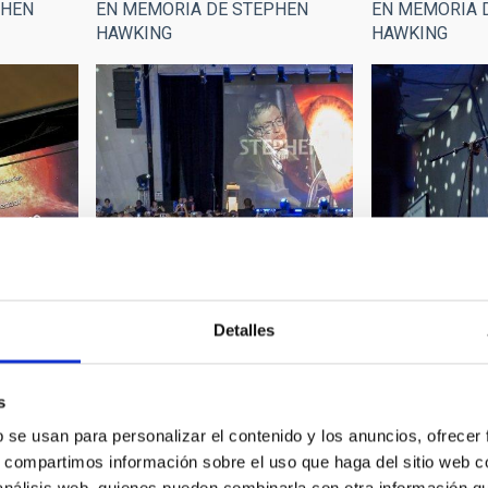
PHEN
EN MEMORIA DE STEPHEN
EN MEMORIA 
HAWKING
HAWKING
Detalles
PHEN
EN MEMORIA 
EN MEMORIA DE STEPHEN
HAWKING
HAWKING
s
b se usan para personalizar el contenido y los anuncios, ofrecer
s, compartimos información sobre el uso que haga del sitio web 