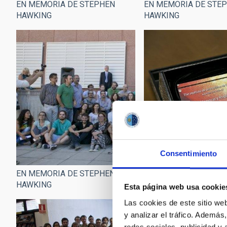
EN MEMORIA DE STE
EN MEMORIA DE STEPHEN
HAWKING
HAWKING
Consentimiento
EN MEMORIA DE STE
EN MEMORIA DE STEPHEN
HAWKING
HAWKING
Esta página web usa cookie
Las cookies de este sitio we
y analizar el tráfico. Ademá