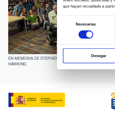
redes sociales, publicidad y
que hayan recopilado a parti
Selección
Necesarias
de
consentimiento
Denegar
EN MEMORIA DE STEPHEN
EN MEMORIA DE STE
HAWKING
HAWKING