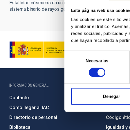
Estallidos cósmicos en un nuevo
sistema binario de rayos gamma
Esta página web usa cookie
Las cookies de este sitio we
y analizar el tráfico. Ademá
redes sociales, publicidad y
que hayan recopilado a parti
Selección
Necesarias
de
consentimiento
INFORMACIÓN GENERAL
INFORMACIÓN 
Denegar
Contacto
Legislació
Cómo llegar al IAC
Transparen
Directorio de personal
Código étic
Biblioteca
Igualdad y 