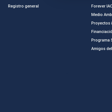
Registro general
Forever IA
Medio Ambi
Proyectos i
Financiaci
Programa 
Amigos del
PostFooter > Newsletter link