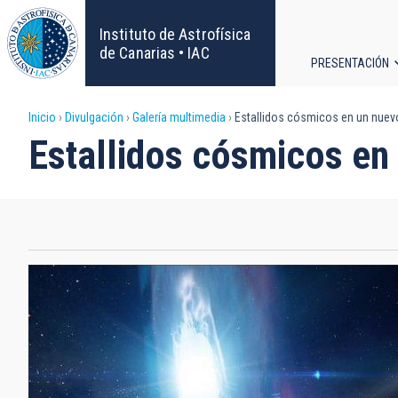
Pasar
al
Instituto de Astrofísica
contenido
de Canarias • IAC
PRESENTACIÓN
principal
Navega
Sobrescribir
Inicio
Divulgación
Galería multimedia
Estallidos cósmicos en un nuev
principa
Estallidos cósmicos en
enlaces
de
ayuda
a
la
navegación