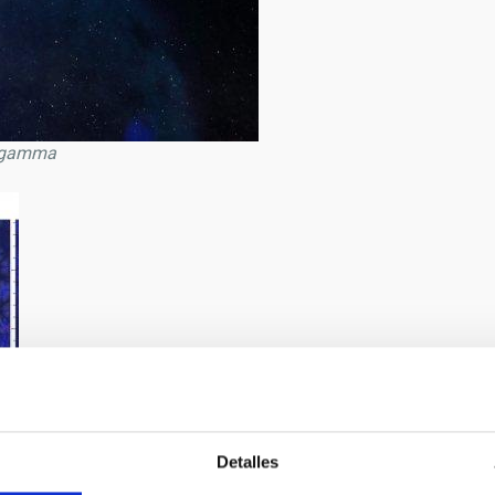
s gamma
 un nuevo
yos gamma
Detalles