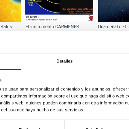
El instrumento CARMENES
etales
Una señal de he
descubre su primer exoplaneta
eta único
exoplaneta WA
cola como la d
Detalles
s
b se usan para personalizar el contenido y los anuncios, ofrecer
s, compartimos información sobre el uso que haga del sitio web 
 análisis web, quienes pueden combinarla con otra información q
r del uso que haya hecho de sus servicios.