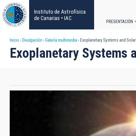
Pasar
al
Instituto de Astrofísica
contenido
de Canarias • IAC
PRESENTACIÓN
principal
Navega
Sobrescribir
Inicio
Divulgación
Galería multimedia
Exoplanetary Systems and Sola
principa
Exoplanetary Systems 
enlaces
de
ayuda
a
la
navegación