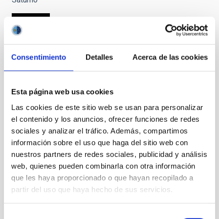
Sistema
Consentimiento
Detalles
Acerca de las cookies
Solar
esquemático
Esta página web usa cookies
Las cookies de este sitio web se usan para personalizar
el contenido y los anuncios, ofrecer funciones de redes
sociales y analizar el tráfico. Además, compartimos
Tamaños
relativos
información sobre el uso que haga del sitio web con
Tierra/Marte
nuestros partners de redes sociales, publicidad y análisis
web, quienes pueden combinarla con otra información
que les haya proporcionado o que hayan recopilado a
partir del uso que haya hecho de sus servicios.
Viaje de la
Selección