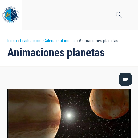
Pasar
al
contenido
principal
Sobrescribir
Inicio
Divulgación
Galería multimedia
Animaciones planetas
Animaciones planetas
enlaces
de
ayuda
a
la
navegación