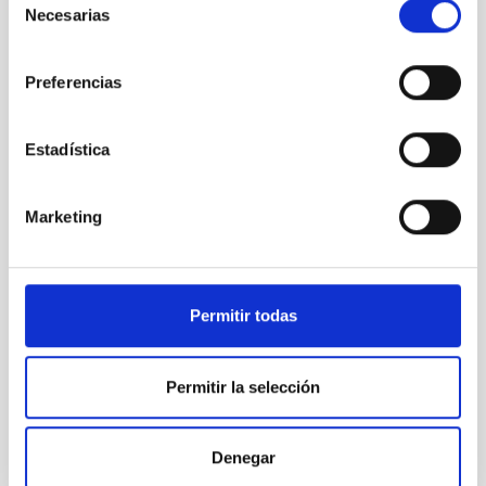
Tierra a
Necesarias
de
Marte
consentimiento
Preferencias
Viaje de
Estadística
Marte a la
Tierra
Marketing
Permitir todas
Zona
nocturna
de la Tierra
Permitir la selección
Te puede interesar
Denegar