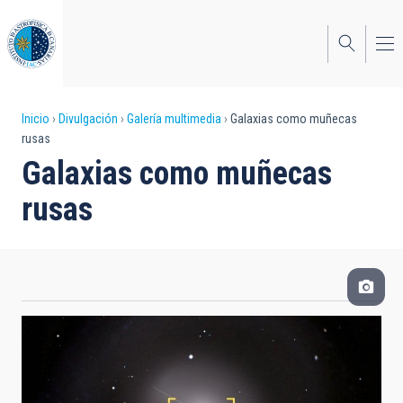
Pasar
al
contenido
principal
Sobrescribir
Inicio
Divulgación
Galería multimedia
Galaxias como muñecas
rusas
enlaces
Galaxias como muñecas
de
rusas
ayuda
a
la
navegación