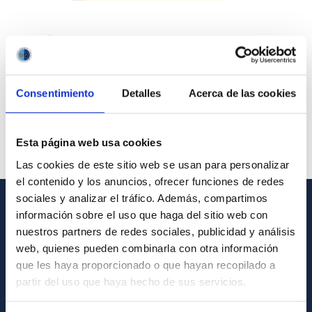
Consentimiento
Detalles
Acerca de las cookies
Esta página web usa cookies
Las cookies de este sitio web se usan para personalizar
el contenido y los anuncios, ofrecer funciones de redes
sociales y analizar el tráfico. Además, compartimos
información sobre el uso que haga del sitio web con
INFORMACIÓN GENERAL
nuestros partners de redes sociales, publicidad y análisis
web, quienes pueden combinarla con otra información
Contacto
que les haya proporcionado o que hayan recopilado a
Cómo llegar al IAC
partir del uso que haya hecho de sus servicios.
Directorio de personal