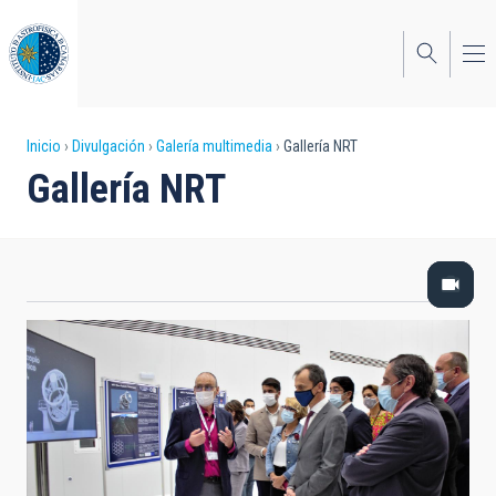
Pasar
al
contenido
principal
Sobrescribir
Inicio
Divulgación
Galería multimedia
Gallería NRT
Gallería NRT
enlaces
de
ayuda
a
la
navegación