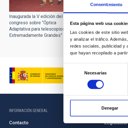
Consentimiento
Inaugurada la V edición del
Inaugurada la V edición
congreso sobre “Óptica
congreso sobre “Óptic
Esta página web usa cookie
Adaptativa para telescopios
Adaptativa para telesc
Las cookies de este sitio we
Extremadamente Grandes”
Extremadamente Grand
y analizar el tráfico. Ademá
redes sociales, publicidad y
que hayan recopilado a parti
Selección
Necesarias
de
consentimiento
Denegar
INFORMACIÓN GENERAL
INFORMACIÓN 
Contacto
Legislació