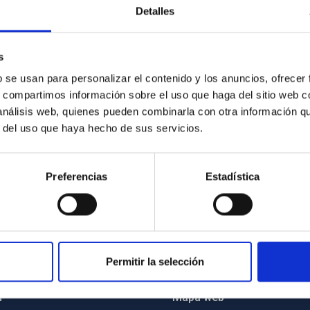
Detalles
 del
a
s
opios
b se usan para personalizar el contenido y los anuncios, ofrecer
es”
s, compartimos información sobre el uso que haga del sitio web 
 análisis web, quienes pueden combinarla con otra información q
r del uso que haya hecho de sus servicios.
Preferencias
Estadística
Permitir la selección
INSTITUCIONAL
PORTAL DEL IAC
n
Mapa web