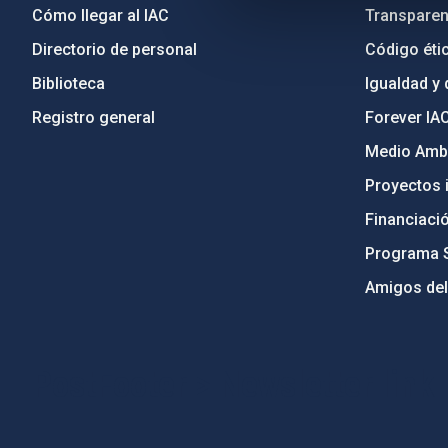
Cómo llegar al IAC
Transparen
Directorio de personal
Código étic
Biblioteca
Igualdad y 
Registro general
Forever IA
Medio Ambi
Proyectos i
Financiaci
Programa 
Amigos del
PostFooter > Newsletter link