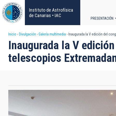
Pasar
al
Instituto de Astrofísica
contenido
de Canarias • IAC
PRESENTACIÓN
principal
Navega
Sobrescribir
Inicio
Divulgación
Galería multimedia
Inaugurada la V edición del con
principa
Inaugurada la V edición
enlaces
telescopios Extremada
de
ayuda
a
la
navegación