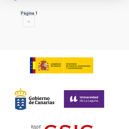
Página 1
Siguiente
››
Paginación
página