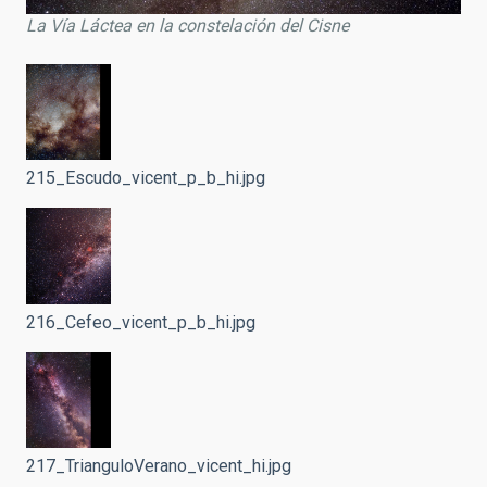
La Vía Láctea en la constelación del Cisne
215_Escudo_vicent_p_b_hi.jpg
216_Cefeo_vicent_p_b_hi.jpg
217_TrianguloVerano_vicent_hi.jpg