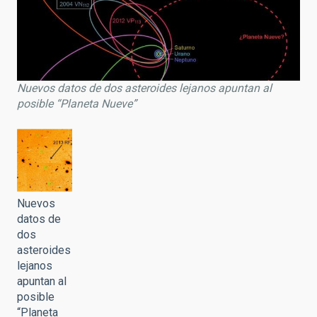
Nuevos datos de dos asteroides lejanos apuntan al
posible “Planeta Nueve”
Nuevos
datos de
dos
asteroides
lejanos
apuntan al
posible
“Planeta