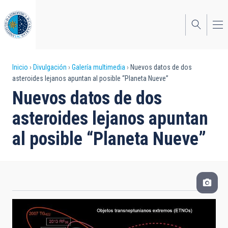
Pasar
al
contenido
principal
Sobrescribir
Inicio
Divulgación
Galería multimedia
Nuevos datos de dos
asteroides lejanos apuntan al posible “Planeta Nueve”
enlaces
Nuevos datos de dos
de
asteroides lejanos apuntan
ayuda
al posible “Planeta Nueve”
a
la
navegación