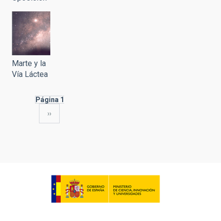
Marte y la
Vía Láctea
Página 1
Siguiente
››
Paginación
página