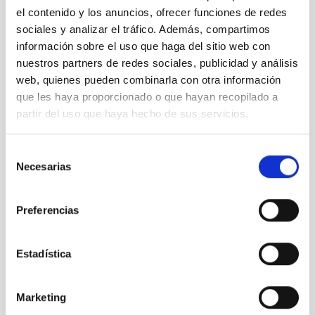
de la Tierra
el contenido y los anuncios, ofrecer funciones de redes
entre 1964
sociales y analizar el tráfico. Además, compartimos
y 1996
información sobre el uso que haga del sitio web con
nuestros partners de redes sociales, publicidad y análisis
web, quienes pueden combinarla con otra información
que les haya proporcionado o que hayan recopilado a
partir del uso que haya hecho de sus servicios.
Júpiter y
sus
Selección
Satélites
Necesarias
de
consentimiento
Preferencias
Estadística
La gran
mancha
roja de
Marketing
Jupiter