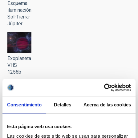
Esquema
iluminación
Sol-Tierra-
Júpiter
Exoplaneta
VHS
1256b
Consentimiento
Detalles
Acerca de las cookies
Incremento
de la
basura
Esta página web usa cookies
espacial
alrededor
Las cookies de este sitio web se usan para personalizar