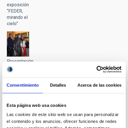
exposición
“FEDER,
mirando el
cielo”
Presentación
en La
Palma de
la
Consentimiento
Detalles
Acerca de las cookies
exposición
“FEDER,
mirando el
cielo”
Esta página web usa cookies
Las cookies de este sitio web se usan para personalizar
el contenido y los anuncios, ofrecer funciones de redes