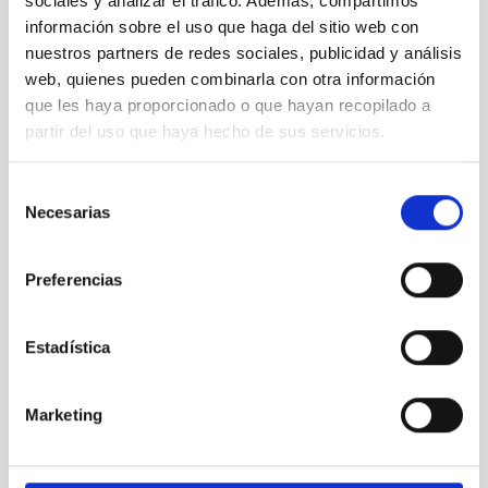
sociales y analizar el tráfico. Además, compartimos
información sobre el uso que haga del sitio web con
nuestros partners de redes sociales, publicidad y análisis
Presentación
web, quienes pueden combinarla con otra información
en La
que les haya proporcionado o que hayan recopilado a
Palma de
la
partir del uso que haya hecho de sus servicios.
exposición
“FEDER,
Selección
mirando el
Necesarias
de
cielo”
consentimiento
Preferencias
Estadística
Presentación
en La
Marketing
Palma de
la
exposición