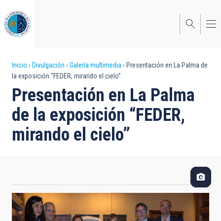
Pasar
al
contenido
principal
Sobrescribir
Inicio
Divulgación
Galería multimedia
Presentación en La Palma de
la exposición “FEDER, mirando el cielo”
enlaces
Presentación en La Palma
de
de la exposición “FEDER,
ayuda
mirando el cielo”
a
la
navegación