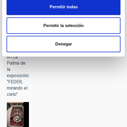
“FEDER,
mirando el
Permitir todas
cielo”
Permitir la selección
Denegar
Presentación
en La
Palma de
la
exposición
“FEDER,
mirando el
cielo”