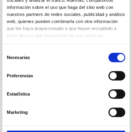
sociales y analizar el tráfico. Además, compartimos
información sobre el uso que haga del sitio web con
nuestros partners de redes sociales, publicidad y análisis
Presentación
web, quienes pueden combinarla con otra información
en La
que les haya proporcionado o que hayan recopilado a
Palma de
la
partir del uso que haya hecho de sus servicios.
exposición
“FEDER,
Selección
mirando el
Necesarias
de
cielo”
consentimiento
Preferencias
Estadística
Presentación
en La
Marketing
Palma de
la
exposición