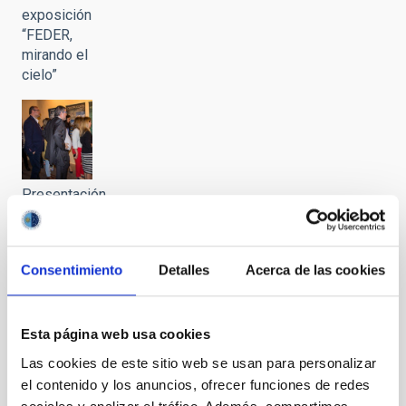
exposición
“FEDER,
mirando el
cielo”
Presentación
en La
Palma de
la
Consentimiento
Detalles
Acerca de las cookies
exposición
“FEDER,
mirando el
cielo”
Esta página web usa cookies
Las cookies de este sitio web se usan para personalizar
el contenido y los anuncios, ofrecer funciones de redes