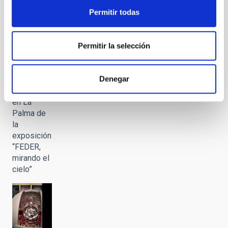
“FEDER,
mirando el
Permitir todas
cielo”
Permitir la selección
Denegar
Presentación
en La
Palma de
la
exposición
“FEDER,
mirando el
cielo”