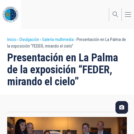
Pasar
al
contenido
principal
Sobrescribir
Inicio
Divulgación
Galería multimedia
Presentación en La Palma de
la exposición “FEDER, mirando el cielo”
enlaces
Presentación en La Palma
de
de la exposición “FEDER,
ayuda
mirando el cielo”
a
la
navegación