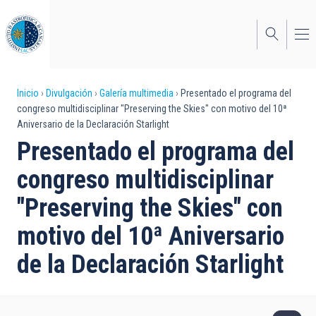
Pasar
al
contenido
principal
Sobrescribir
Inicio
Divulgación
Galería multimedia
Presentado el programa del
congreso multidisciplinar "Preserving the Skies" con motivo del 10ª
enlaces
Aniversario de la Declaración Starlight
de
Presentado el programa del
ayuda
congreso multidisciplinar
a
"Preserving the Skies" con
la
motivo del 10ª Aniversario
navegación
de la Declaración Starlight