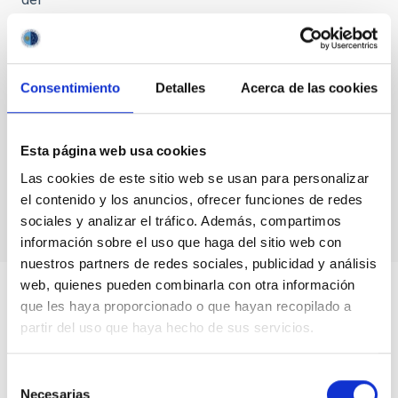
congreso
multidisciplinar
"Preserving
the Skies"
Consentimiento
Detalles
Acerca de las cookies
con motivo
del 10ª
Aniversario
Esta página web usa cookies
de la
Declaración
Las cookies de este sitio web se usan para personalizar
Starlight
el contenido y los anuncios, ofrecer funciones de redes
sociales y analizar el tráfico. Además, compartimos
información sobre el uso que haga del sitio web con
nuestros partners de redes sociales, publicidad y análisis
web, quienes pueden combinarla con otra información
que les haya proporcionado o que hayan recopilado a
partir del uso que haya hecho de sus servicios.
Selección
Necesarias
de