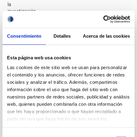
la
investigación
con el GTC
Consentimiento
Detalles
Acerca de las cookies
Esta página web usa cookies
Presente y
futuro de
Las cookies de este sitio web se usan para personalizar
la
el contenido y los anuncios, ofrecer funciones de redes
investigación
sociales y analizar el tráfico. Además, compartimos
con el GTC
información sobre el uso que haga del sitio web con
nuestros partners de redes sociales, publicidad y análisis
web, quienes pueden combinarla con otra información
que les haya proporcionado o que hayan recopilado a
partir del uso que haya hecho de sus servicios.
Presente y
futuro de
Selección