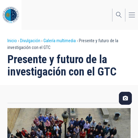
Pasar
al
contenido
principal
Sobrescribir
Inicio
Divulgación
Galería multimedia
Presente y futuro de la
investigación con el GTC
enlaces
Presente y futuro de la
de
investigación con el GTC
ayuda
a
la
navegación