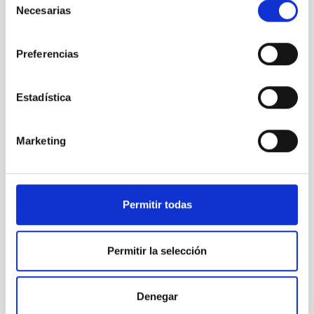
la
Necesarias
de
investigación
consentimiento
con el GTC
Preferencias
Estadística
Presente y
Marketing
futuro de
la
investigación
con el GTC
Permitir todas
Permitir la selección
Presente y
Denegar
futuro de