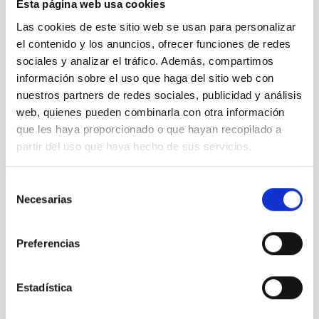
Esta página web usa cookies
en el Gran
Las cookies de este sitio web se usan para personalizar
Telescopio
CANARIAS
el contenido y los anuncios, ofrecer funciones de redes
sociales y analizar el tráfico. Además, compartimos
información sobre el uso que haga del sitio web con
nuestros partners de redes sociales, publicidad y análisis
web, quienes pueden combinarla con otra información
que les haya proporcionado o que hayan recopilado a
Primera
partir del uso que haya hecho de sus servicios.
luz de
MEGARA
en el Gran
Selección
Necesarias
Telescopio
de
CANARIAS
consentimiento
Preferencias
Estadística
Primera