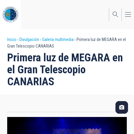
Pasar
al
contenido
principal
Sobrescribir
Inicio
Divulgación
Galería multimedia
Primera luz de MEGARA en el
Gran Telescopio CANARIAS
enlaces
Primera luz de MEGARA en
de
el Gran Telescopio
ayuda
CANARIAS
a
la
navegación