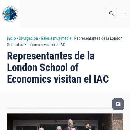
Pasar
al
contenido
principal
Sobrescribir
Inicio
Divulgación
Galería multimedia
Representantes de la London
School of Economics visitan el IAC
enlaces
Representantes de la
de
London School of
ayuda
Economics visitan el IAC
a
la
navegación