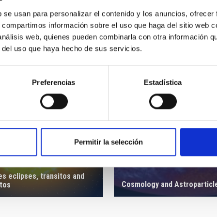
' que
erestelar
b se usan para personalizar el contenido y los anuncios, ofrecer
s, compartimos información sobre el uso que haga del sitio web 
 análisis web, quienes pueden combinarla con otra información q
r del uso que haya hecho de sus servicios.
Preferencias
Estadística
Permitir la selección
s eclipses, transitos and
Cosmology and Astroparticl
ntos