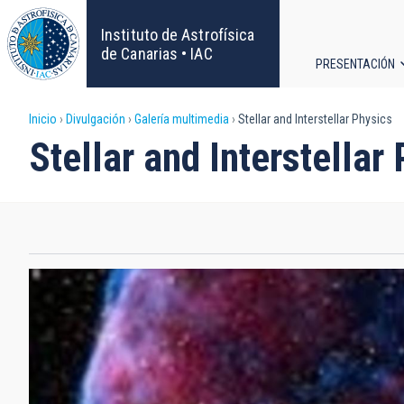
Pasar
al
Instituto de Astrofísica
contenido
de Canarias • IAC
PRESENTACIÓN
principal
Navega
Sobrescribir
Inicio
Divulgación
Galería multimedia
Stellar and Interstellar Physics
principa
Stellar and Interstellar
enlaces
de
ayuda
a
la
navegación