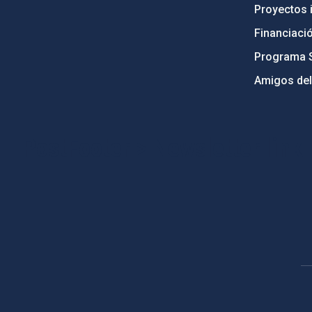
Proyectos i
Financiaci
Programa 
Amigos del
PostFooter > Newsletter link