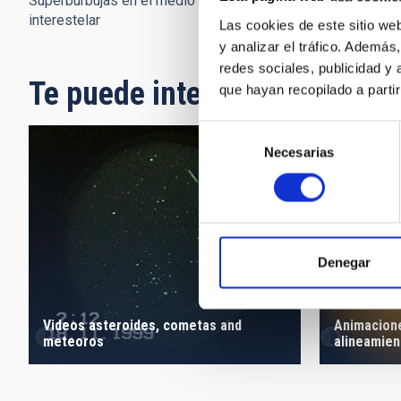
Supernovas 'volcánicas
Superburbujas en el medio
enriquecen el medio int
interestelar
Las cookies de este sitio we
y analizar el tráfico. Ademá
redes sociales, publicidad y
Te puede interesar
que hayan recopilado a parti
Selección
Necesarias
de
consentimiento
Denegar
Videos asteroides, cometas and
Animacione
meteoros
alineamie