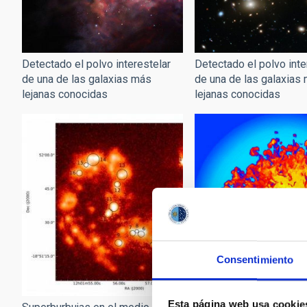
Detectado el polvo inte
Detectado el polvo interestelar
de una de las galaxias
de una de las galaxias más
lejanas conocidas
lejanas conocidas
Consentimiento
Esta página web usa cookie