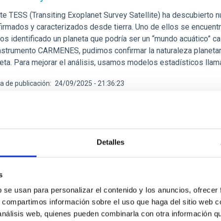
lite TESS (Transiting Exoplanet Survey Satellite) ha descubiert
firmados y caracterizados desde tierra. Uno de ellos se encuentr
mos identificado un planeta que podría ser un “mundo acuático” 
instrumento CARMENES, pudimos confirmar la naturaleza planetar
neta. Para mejorar el análisis, usamos modelos estadísticos ll
a de publicación
24/09/2025 - 21:36:23
Detalles
DO DE INVESTIGACIÓN
s
edida precisa del tamaño de los halos de mat
b se usan para personalizar el contenido y los anuncios, ofrecer
alaxias
s, compartimos información sobre el uso que haga del sitio web 
 análisis web, quienes pueden combinarla con otra información q
odelo cosmológico estándar ( 𝜦 CDM), las galaxias son merament