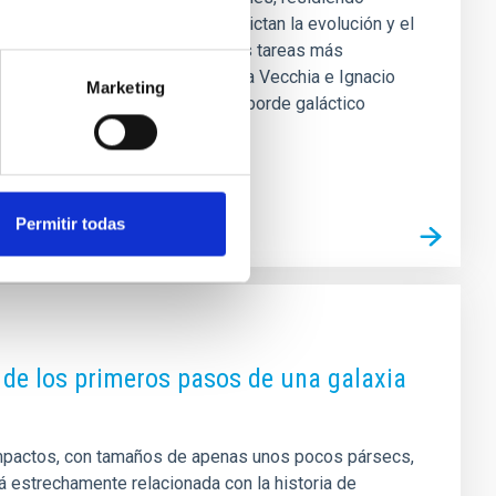
mo halos. Aunque estos halos dictan la evolución y el
 durante mucho tiempo una de las tareas más
 & Astrophysics por Claudio Dalla Vecchia e Ignacio
Marketing
e fundamental: una definición de "borde galáctico
Permitir todas
l de los primeros pasos de una galaxia
mpactos, con tamaños de apenas unos pocos pársecs,
á estrechamente relacionada con la historia de