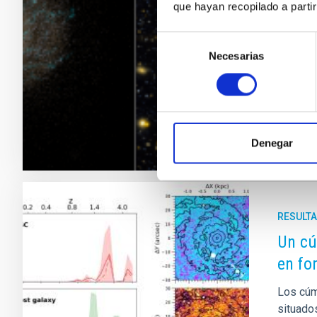
que hayan recopilado a parti
dentro 
movimie
Selección
desafia
Necesarias
de
Trujillo
consentimiento
Fech
Denegar
RESULTA
Un cú
en fo
Los cúm
situado