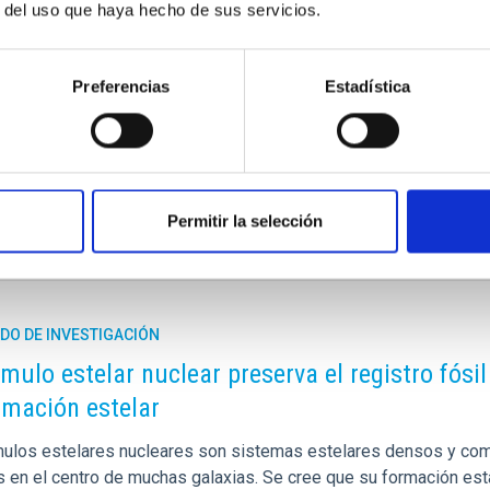
r del uso que haya hecho de sus servicios.
de masivos e invisibles capullos de materia oscura conocidos co
nto de las galaxias, medir su verdadero tamaño y masa ha sido
ntes de la astrofísica. Un nuevo estudio publicado en Astronomy
Preferencias
Estadística
, del Instituto de Astrofísica de Canarias (IAC), propone un avanc
a de publicación
21/01/2026 - 22:37:00
Permitir la selección
DO DE INVESTIGACIÓN
mulo estelar nuclear preserva el registro fósi
rmación estelar
ulos estelares nucleares son sistemas estelares densos y co
s en el centro de muchas galaxias. Se cree que su formación est