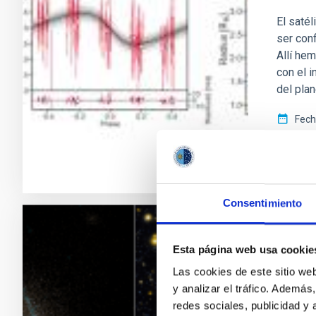
El saté
ser con
Allí he
con el 
del pla
Fech
Consentimiento
RESULTA
Esta página web usa cookie
Una m
Las cookies de este sitio we
las g
y analizar el tráfico. Ademá
redes sociales, publicidad y
En el m