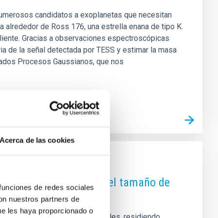
o numerosos candidatos a exoplanetas que necesitan
a alrededor de Ross 176, una estrella enana de tipo K.
caliente. Gracias a observaciones espectroscópicas
ia de la señal detectada por TESS y estimar la masa
amados Procesos Gaussianos, que nos
Acerca de las cookies
eria oscura utilizando el tamaño de
 funciones de redes sociales
con nuestros partners de
ue les haya proporcionado o
e las "puntas del iceberg" visibles, residiendo