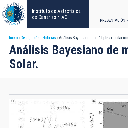
Pasar
al
Instituto de Astrofísica
contenido
de Canarias • IAC
PRESENTACIÓN
principal
Navega
Sobrescribir
Inicio
Divulgación
Noticias
Análisis Bayesiano de múltiples oscilacio
principa
Análisis Bayesiano de 
enlaces
Solar.
de
ayuda
a
la
navegación