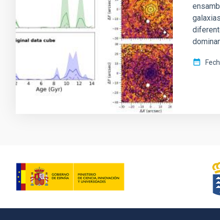
ensambl
galaxias
diferen
domina
Fech