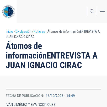
Pasar
al
contenido
principal
Sobrescribir
Inicio
Divulgación
Noticias
Átomos de informaciónENTREVISTA A
JUAN IGNACIO CIRAC
enlaces
Átomos de
de
informaciónENTREVISTA A
ayuda
JUAN IGNACIO CIRAC
a
la
navegación
FECHA DE PUBLICACIÓN
16/10/2006 - 14:49
IVÁN JIMÉNEZ Y EVA RODRIGUEZ