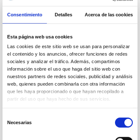
respuesta. Por otro lado, la mecánica cuántica también está
presente cuando miramos las estrellas y vemos los espectros
Consentimiento
Detalles
Acerca de las cookies
de emisión para saber cuáles son los componentes. En el caso
de la información cuántica no son estas propiedades
espectrales las que se utilizan, sino otras propiedades distintas.
Esta página web usa cookies
¿Habrá una teoría del todo que unifique la macro y lo
Las cookies de este sitio web se usan para personalizar
microscópico?
el contenido y los anuncios, ofrecer funciones de redes
Yo creo que sí, aunque está costando mucho.
sociales y analizar el tráfico. Además, compartimos
Y en biología, ¿comprender cómo se autoorganizan y
información sobre el uso que haga del sitio web con
ensamblan los átomos puede tener implicaciones en la
nuestros partners de redes sociales, publicidad y análisis
manera de analizar las moléculas y en cómo se constituye
web, quienes pueden combinarla con otra información
la naturaleza?
que les haya proporcionado o que hayan recopilado a
Algunos piensan que dentro de las moléculas hay procesos
partir del uso que haya hecho de sus servicios.
coherentes parecidos a las superposiciones. Aunque
encontramos muchas controversias al respecto: hay quien
Selección
opina que las temperaturas de las moléculas que hay en la
Necesarias
de
naturaleza son demasiado altas para que estas
superposiciones jueguen un papel importante. Sin embargo, no
consentimiento
hay duda de que a más bajas temperaturas sí lo juegan.