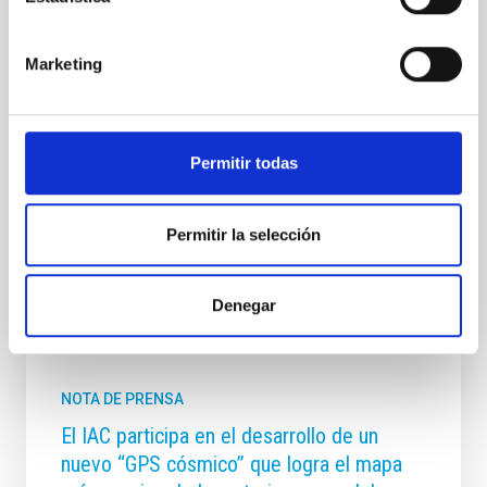
escenario de una experiencia astronómica accesible.
El próximo jueves 26 de febrero a las 17:00 horas, el
doctor Enrique Pérez Montero impartirá la
Marketing
conferencia " Los sonidos de las estrellas", una
propuesta que rompe con la tradición visual de la
astronomía para acercar el cosmos a través del oído.
La charla forma parte de la colaboración entre el
Permitir todas
MCC y el Instituto de Astrofísica de Canarias (IAC)
dentro del proyecto Estallidos 8 , liderado por los
Fecha de publicación
24/02/2026 - 13:26:31
Permitir la selección
Denegar
NOTA DE PRENSA
El IAC participa en el desarrollo de un
nuevo “GPS cósmico” que logra el mapa