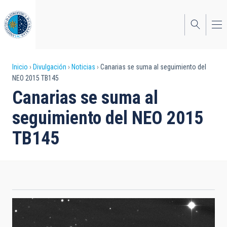
Pasar
al
contenido
principal
Sobrescribir
Inicio
Divulgación
Noticias
Canarias se suma al seguimiento del
NEO 2015 TB145
enlaces
Canarias se suma al
de
seguimiento del NEO 2015
ayuda
TB145
a
la
navegación