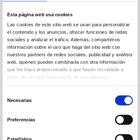
sistemas. La Vía Láctea, nuestra galaxia, contiene
cientos de miles de millones de estrellas. Sin
Esta página web usa cookies
embargo, a su alrededor orbitan decenas de galaxias
Las cookies de este sitio web se usan para personalizar
mucho más pequeñas, compañeras enanas que
albergan miles de
el contenido y los anuncios, ofrecer funciones de redes
sociales y analizar el tráfico. Además, compartimos
Fecha de publicación
05/08/2026 - 17:33:40
información sobre el uso que haga del sitio web con
nuestros partners de redes sociales, publicidad y análisis
web, quienes pueden combinarla con otra información
que les haya proporcionado o que hayan recopilado a
partir del uso que haya hecho de sus servicios.
NOTA DE PRENSA
Selección
Necesarias
El MCC acerca la ciencia accesible con la
de
consentimiento
ponencia ‘Los sonidos de las estrellas’
Preferencias
El Museo de Ciencia y el Cosmos (MCC),
perteneciente al Organismo Autónomo de Museos y
Centros (OAMC), se convierte este mes en el
Estadística