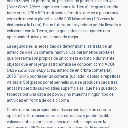
dos razones. La primera, su peligrosidad potencial: es un NEO
(
Near Earth Object
, objeto cercano a la Tierra) de gran tamaño -
tiene entre 270 y 590 metrosde diámetro- que va a pasar muy
cerca de nuestro planeta, a 486 000 kilómetros (1,3 veces la
distancia a la Luna). En un futuro, su trayectoria podría llevarlo a
colisionar con la Tierra, por lo que estos días suponen una
oportunidad única para conocerlo mejor.
La segunda es la necesidad de determinar si se trata de un
asteroide o de un cometa inactivo. Los parámetros orbitales
que presenta son propios de un cometa extinto o durmiente,
objetos que en la jerga astronómica se conocen como ACOs
(
Asteroid in Cometary Orbit
, asteroide en órbita cometaria).
2015 TB145 podría ser un cometa “jubilado”: debido a repetidas
visitas al Sol (pasos por el perihelio que se producen cada tres
años) ha perdido sus volátiles superficiales, que han quedado
tapados por una capa de polvo, y no muestra ningún tipo de
actividad en forma de cola o coma.
Confirmar si sus propiedades físicas son las de un cometa
aportará información sobre su naturaleza y puede facilitar
valiosos datos sobre la presencia de estos objetos en la
población de NEOs cercana a nuestro planeta. El principal