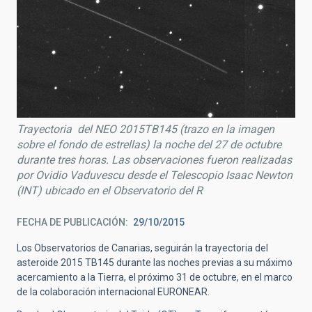
Trayectoria del NEO 2015TB145 (trazo en la imagen
sobre el fondo de estrellas) la noche del 27 de octubre
durante tres horas. Las observaciones fueron realizadas
por Ovidio Vaduvescu desde el Telescopio Isaac Newton
(INT) ubicado en el Observatorio del R
FECHA DE PUBLICACIÓN
29/10/2015
Los Observatorios de Canarias, seguirán la trayectoria del
asteroide 2015 TB145 durante las noches previas a su máximo
acercamiento a la Tierra, el próximo 31 de octubre, en el marco
de la colaboración internacional EURONEAR.