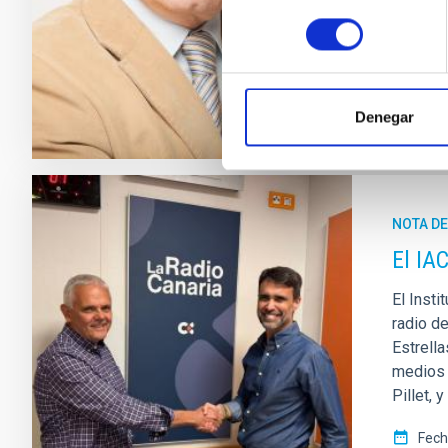
a su co
consentimiento
Fech
Denegar
NOTA D
El IA
El Insti
radio d
Estrell
medios d
Pillet, 
Fech