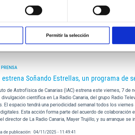
ntribución al desarrollo de la astrofísica moderna desde España
a de publicación
10/04/2026 - 14:10:08
Permitir la selección
E PRENSA
C estrena Soñando Estrellas, un programa de 
tuto de Astrofísica de Canarias (IAC) estrena este viernes, 7 de
e divulgación científica en La Radio Canaria, del grupo Radio Te
as. El espacio tendrá una periodicidad semanal todos los viernes
igitales. Esta acción forma parte del acuerdo de colaboración ent
y el director de La Radio Canaria, Mayer Trujillo; y su arranque se 
a de publicación
04/11/2025 - 11:49:41