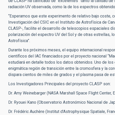
de CLASP ha calificado de “excelentes” tanto la calidad de 
radiación UV observada, como la de los espectros obtenido
“Esperamos que este experimento de relativo bajo coste, c
Investigación del CSIC en el Instituto de Astrofísica de Can
CLASP-, facilite el desarrollo de telescopios espaciales di
polarización del espectro UV del Sol y de otras estrellas, l
Astrofísica”.
Durante los próximos meses, el equipo internacional respo
científicos del IAC financiados por el proyecto nacional “M
estudiará en detalle todos los datos obtenidos. Uno de los
enigmática región de transición entre la cromosfera y la c
dispara cientos de miles de grados y el plasma pasa de est
Los Investigadores Principales del proyecto CLASP son:
Dr. Amy Weinebarger (NASA Marshall Space Flight Center, 
Dr. Ryouei Kano (Observatorio Astronómico Nacional de Ja
Dr. Frédéric Auchère (Institut d'Astrophysique Spatiale, Fran