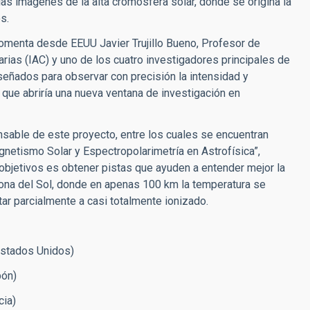
las imágenes de la alta cromosfera solar, donde se origina la
s.
omenta desde EEUU Javier Trujillo Bueno, Profesor de
arias (IAC) y uno de los cuatro investigadores principales de
señados para observar con precisión la intensidad y
o que abriría una nueva ventana de investigación en
nsable de este proyecto, entre los cuales se encuentran
agnetismo Solar y Espectropolarimetría en Astrofísica”,
 objetivos es obtener pistas que ayuden a entender mejor la
orona del Sol, donde en apenas 100 km la temperatura se
ar parcialmente a casi totalmente ionizado.
Estados Unidos)
pón)
cia)