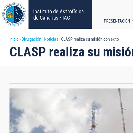
Pasar
al
Instituto de Astrofísica
contenido
de Canarias • IAC
PRESENTACIÓN
principal
Navega
Sobrescribir
Inicio
Divulgación
Noticias
CLASP realiza su misión con éxito
principa
CLASP realiza su misió
enlaces
de
ayuda
a
la
navegación