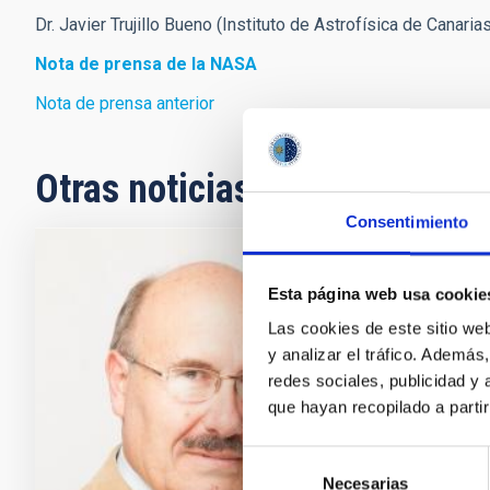
Dr. Javier Trujillo Bueno (Instituto de Astrofísica de Canarias
Nota de prensa de la NASA
Nota de prensa anterior
Otras noticias relacionadas
Consentimiento
NOTA D
Esta página web usa cookie
El in
Las cookies de este sitio we
de Ci
y analizar el tráfico. Ademá
redes sociales, publicidad y
El Inst
que hayan recopilado a parti
Investi
(RAC), u
Selección
pleno d
Necesarias
de