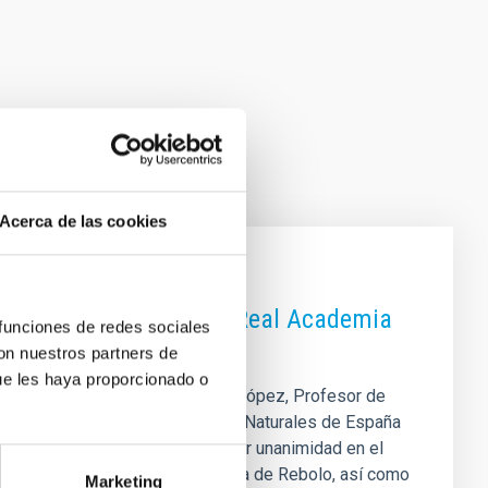
Acerca de las cookies
démico de número de la Real Academia
 funciones de redes sociales
con nuestros partners de
ue les haya proporcionado o
e su investigador Rafael Rebolo López, Profesor de
 de Ciencias Exactas, Físicas y Naturales de España
el país. La elección, acordada por unanimidad en el
 destacada trayectoria científica de Rebolo, así como
Marketing