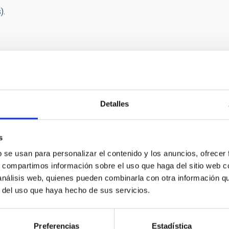
).
Detalles
E PRENSA
s
vestigador del IAC Rafael Rebolo, elegido aca
b se usan para personalizar el contenido y los anuncios, ofrecer
encias de España
s, compartimos información sobre el uso que haga del sitio web 
 análisis web, quienes pueden combinarla con otra información q
ituto de Astrofísica de Canarias (IAC) celebra el nombramiento d
r del uso que haya hecho de sus servicios.
gación del CSIC, como académico de número de la Real Academia
na de las instituciones científicas más antiguas y prestigiosas d
e marzo de la Academia, supone un reconocimiento a la extensa y
Preferencias
Estadística