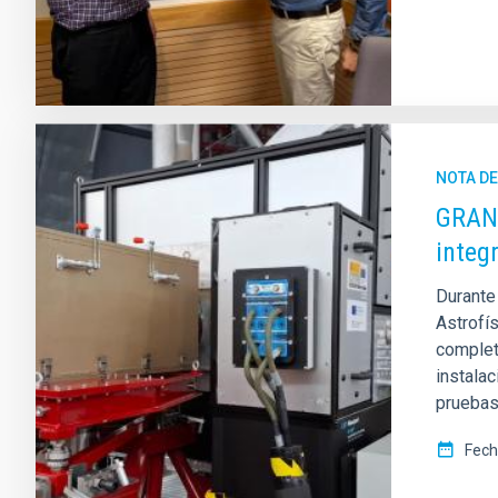
NOTA D
GRANC
integ
Durante
Astrofís
complet
instalac
pruebas
Fech