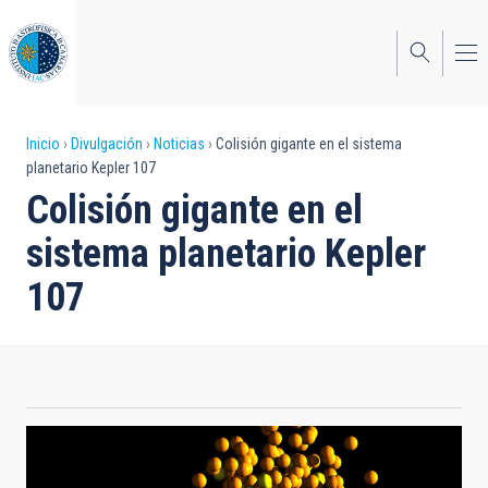
Pasar
al
contenido
principal
Sobrescribir
Inicio
Divulgación
Noticias
Colisión gigante en el sistema
planetario Kepler 107
enlaces
Colisión gigante en el
de
sistema planetario Kepler
ayuda
107
a
la
navegación