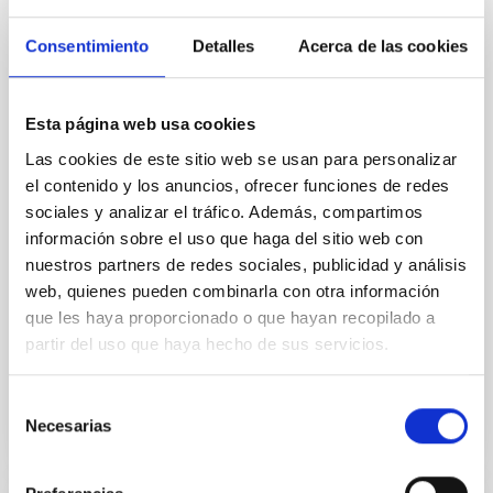
óptica submarina y terrestre
Consentimiento
Detalles
Acerca de las cookies
El Instituto de Astrofísica de Canarias (IAC) ha
culminado con éxito un hito tecnológico de gran
trascendencia: el proyecto de “Redundancia de la
Esta página web usa cookies
Red Óptica Marítima y Terrestre RedIRIS Tenerife –
La Palma”. Esta nueva y robusta red de
Las cookies de este sitio web se usan para personalizar
comunicaciones ópticas garantiza la continuidad de
el contenido y los anuncios, ofrecer funciones de redes
las autopistas de datos de los Observatorios de
sociales y analizar el tráfico. Además, compartimos
Canarias —el Observatorio del Teide (OT) en Tenerife
información sobre el uso que haga del sitio web con
y el Observatorio del Roque de los Muchachos (ORM)
nuestros partners de redes sociales, publicidad y análisis
en La Palma—, asegurando su conectividad ante
cualquier contingencia técnica o ambiental. El logro
web, quienes pueden combinarla con otra información
ha sido fruto de un trabajo conjunto con RedIRIS y la
que les haya proporcionado o que hayan recopilado a
partir del uso que haya hecho de sus servicios.
Fecha de publicación
20/07/2026 - 17:25:53
Selección
Necesarias
de
consentimiento