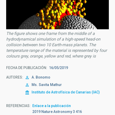
The figure shows one frame from the middle of a
hydrodynamical simulation of a high-speed head-on
collision between two 10 Earth-mass planets. The
temperature range of the material is represented by four
colours grey, orange, yellow and red, where grey is
FECHA DE PUBLICACIÓN
16/05/2019
AUTORES
A. Bonomo
Ms.
Savita
Mathur
Instituto de Astrofísica de Canarias (IAC)
REFERENCIAS
Enlace a la publicación
2019 Nature Astronomy 3 416