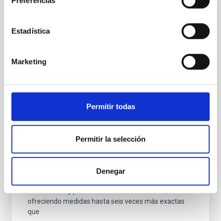
Preferencias
NOTA DE PRENSA
Investigadores del IAC desarrollan un
Estadística
método preciso para medir los halos de
materia oscura a partir del tamaño de las
Marketing
galaxias
Un nuevo estudio publicado en Astronomy &
Astrophysics presenta una forma innovadora de
Permitir todas
determinar el tamaño de los halos de materia oscura
—las enormes estructuras invisibles que albergan a
las galaxias— utilizando únicamente el tamaño de las
Permitir la selección
galaxias en imágenes astronómicas profundas. Los
investigadores Ignacio Trujillo y Claudio Dalla Vecchia,
del Instituto de Astrofísica de Canarias (IAC) y la
Universidad de La Laguna (ULL), han demostrado que
Denegar
el tamaño de una galaxia puede servir como un
indicador muy preciso del tamaño de su halo,
ofreciendo medidas hasta seis veces más exactas
que