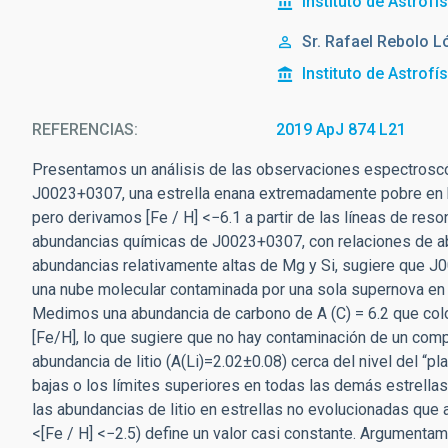
Instituto de Astrofí
Sr.
Rafael
Rebolo L
Instituto de Astrofí
REFERENCIAS
2019 ApJ 874 L21
Presentamos un análisis de las observaciones espectroscó
J0023+0307, una estrella enana extremadamente pobre en hi
pero derivamos [Fe / H] <−6.1 a partir de las líneas de res
abundancias químicas de J0023+0307, con relaciones de a
abundancias relativamente altas de Mg y Si, sugiere que 
una nube molecular contaminada por una sola supernova en l
Medimos una abundancia de carbono de A (C) = 6.2 que colo
[Fe/H], lo que sugiere que no hay contaminación de un compa
abundancia de litio (A(Li)=2.02±0.08) cerca del nivel del “p
bajas o los límites superiores en todas las demás estrella
las abundancias de litio en estrellas no evolucionadas que
<[Fe / H] <−2.5) define un valor casi constante. Argumenta