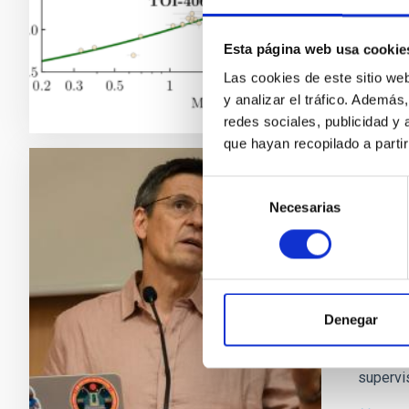
Fech
Esta página web usa cookie
Las cookies de este sitio we
y analizar el tráfico. Ademá
redes sociales, publicidad y
que hayan recopilado a parti
Selección
NOTA D
Necesarias
de
El no
consentimiento
exopl
El Insti
codescub
Denegar
estado 
conferen
supervi