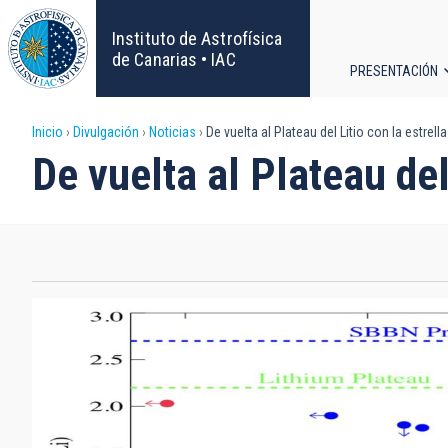
Pasar
al
Instituto de Astrofísica
contenido
de Canarias • IAC
PRESENTACIÓN
principal
Navega
Sobrescribir
Inicio
Divulgación
Noticias
De vuelta al Plateau del Litio con la estrel
principa
De vuelta al Plateau del
enlaces
de
ayuda
a
la
navegación