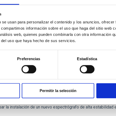
a de publicación
18/02/2026 - 23:01:42
s
b se usan para personalizar el contenido y los anuncios, ofrecer
s, compartimos información sobre el uso que haga del sitio web 
 análisis web, quienes pueden combinarla con otra información q
r del uso que haya hecho de sus servicios.
E PRENSA
Preferencias
Estadística
bel Didier Queloz visita el IAC y traza la "pró
anetas
tuto de Astrofı́sica de Canarias (IAC) ha acogido la visita del pro
ridor del primer exoplaneta que orbita una estrella similar al S
Permitir la selección
centrada en el desarrollo instrumental y la colaboración tecnoló
cia “Exoplanetas: la próxima frontera” en el Aula del IAC. El inve
sar la instalación de un nuevo espectrógrafo de alta estabilidad