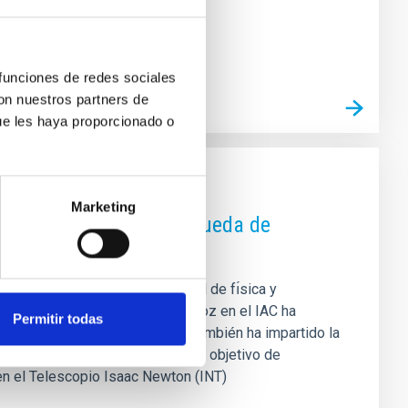
 funciones de redes sociales
con nuestros partners de
ue les haya proporcionado o
Marketing
xima frontera" de la búsqueda de
fesor Didier Queloz, premio nobel de fı́sica y
ol. La estancia del profesor Queloz en el IAC ha
Permitir todas
gica. Como parte de su agenda, también ha impartido la
stigador ha visitado el IAC con el objetivo de
 en el Telescopio Isaac Newton (INT)