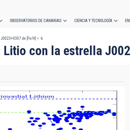
OBSERVATORIOS DE CANARIAS
CIENCIA Y TECNOLOGÍA
EN
ción
la J0023+0307 de [Fe/H] < -6
l
 Litio con la estrella J00