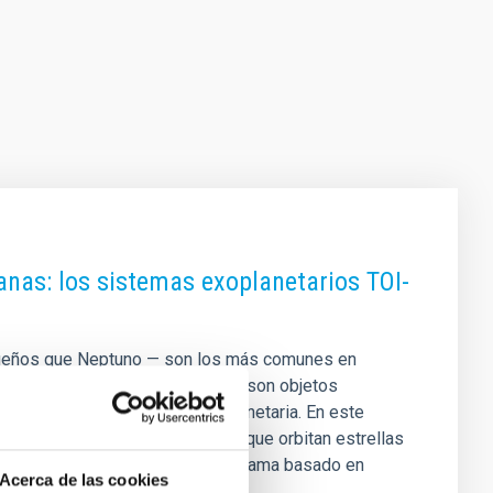
nas: los sistemas exoplanetarios TOI-
queños que Neptuno — son los más comunes en
o Sistema Solar. Por esa razón, son objetos
r la formación y evolución planetaria. En este
erizamos dos de estos planetas que orbitan estrellas
1 y TOI-912. THIRSTEE es un programa basado en
Acerca de las cookies