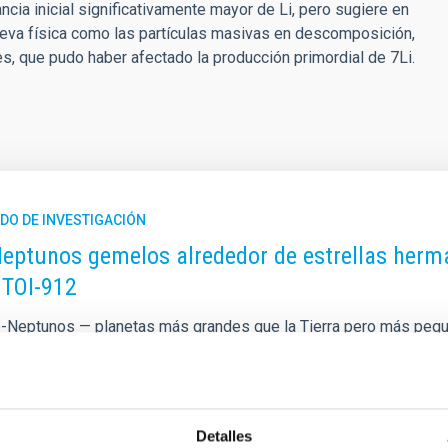
cia inicial significativamente mayor de Li, pero sugiere en
ueva física como las partículas masivas en descomposición,
, que pudo haber afectado la producción primordial de 7Li.
DO DE INVESTIGACIÓN
eptunos gemelos alrededor de estrellas herma
 TOI-912
-Neptunos — planetas más grandes que la Tierra pero más pe
 galaxia, aunque están completamente ausentes de nuestro propi
damente interesantes para los astrónomos que buscan comprende
, un proyecto internacional parte del programa THIRSTEE, caract
s y frías (enanas M), muy similares entre sí, llamadas TOI-52
Detalles
ciones que