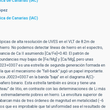
sica de Canarias (IAC)
ópez
sica de Canarias (IAC)
picas de alta resolución de UVES en el VLT de 8.2m de
erro. No podemos detectar líneas de hierro en el espectro,
onancia de Ca II asumiendo [Ca/Fe]=0.40. El patrón de
bundancias muy bajas de [Fe/Mg] y [Ca/Mg], pero unas
J0023+0307 es una estrella de segunda generación formada en
a que el mecanismo de “fall-back” jugó un papel importante.
ca J0023+0307 en la banda “baja” en el diagrama A(C)-
ñero binario. Esta estrella también es única y tiene una
lateau” de litio, en contraste con las determinaciones de Li más
s extremadamente pobres en hierro. La envoltura superior de
 abarcan más de tres órdenes de magnitud en metalicidad (−6
mos que es improbable que tal uniformidad sea el resultado de