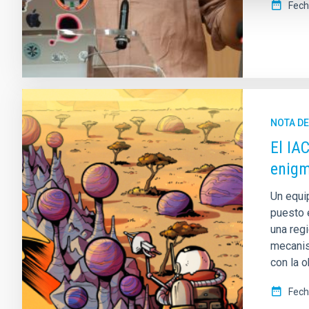
Fech
NOTA D
El IA
enigm
Un equip
puesto 
una reg
mecanis
con la o
Fech