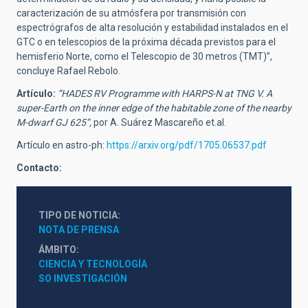
caracterización de su atmósfera por transmisión con
espectrógrafos de alta resolución y estabilidad instalados en el
GTC o en telescopios de la próxima década previstos para el
hemisferio Norte, como el Telescopio de 30 metros (TMT)”,
concluye Rafael Rebolo.
Artículo:
“HADES RV Programme with HARPS-N at TNG V. A
super-Earth on the inner edge of the habitable zone of the nearby
M-dwarf GJ 625”,
por A. Suárez Mascareño et.al.
Artículo en astro-ph:
https://arxiv.org/pdf/1705.06537.pdf
Contacto:
TIPO DE NOTICIA
NOTA DE PRENSA
ÁMBITO
CIENCIA Y TECNOLOGÍA
SO INVESTIGACIÓN