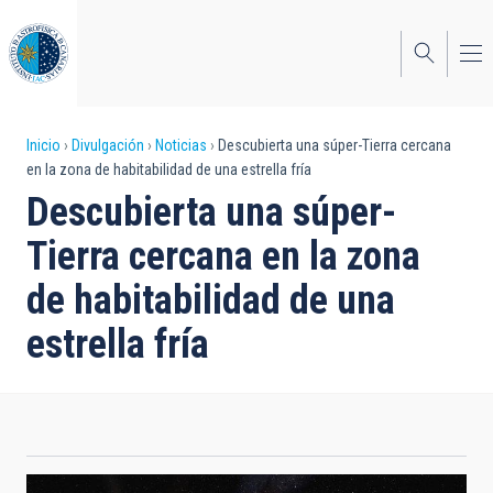
Pasar
al
contenido
principal
Sobrescribir
Inicio
Divulgación
Noticias
Descubierta una súper-Tierra cercana
en la zona de habitabilidad de una estrella fría
enlaces
Descubierta una súper-
de
Tierra cercana en la zona
ayuda
de habitabilidad de una
a
estrella fría
la
navegación