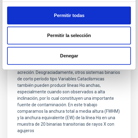
Permitir todas
RESULTADO DE INVESTIGACIÓN
Una métrica Hα para identificar agujeros
negros durmientes en binarias transitorias
Permitir la selección
de rayos X
Los agujeros negros inactivos en binarias transitorias
Denegar
de rayos X pueden identificarse por la presencia de
líneas de emisión Hα anchas, formadas en discos de
acreción. Desgraciadamente, otros sistemas binarios
de corto período tipo Variables Cataclísmicas
también pueden producir líneas Hα anchas,
especialmente cuando son observados a alta
inclinación, por lo cual constituyen una importante
fuente de contaminación. En este trabajo
comparamos la anchura total a media altura (FWHM)
y la anchura equivalente (EW) de la línea Hα en una
muestra de 20 binarias transitorias de rayos X con
agujeros