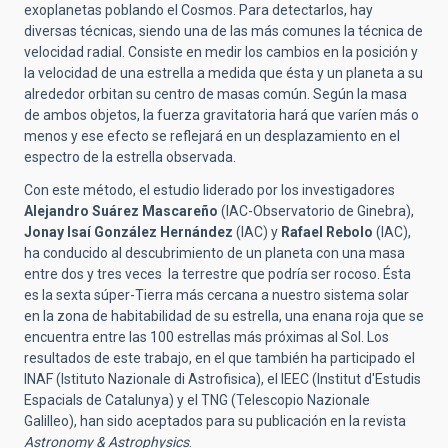
exoplanetas poblando el Cosmos. Para detectarlos, hay
diversas técnicas, siendo una de las más comunes la técnica de
velocidad radial. Consiste en medir los cambios en la posición y
la velocidad de una estrella a medida que ésta y un planeta a su
alrededor orbitan su centro de masas común. Según la masa
de ambos objetos, la fuerza gravitatoria hará que varíen más o
menos y ese efecto se reflejará en un desplazamiento en el
espectro de la estrella observada.
Con este método, el estudio liderado por los investigadores
Alejandro Suárez Mascareño
(IAC-Observatorio de Ginebra),
Jonay Isaí González Hernández
(IAC) y
Rafael Rebolo
(IAC),
ha conducido al descubrimiento de un planeta con una masa
entre dos y tres veces la terrestre que podría ser rocoso. Ésta
es la sexta súper-Tierra más cercana a nuestro sistema solar
en la zona de habitabilidad de su estrella, una enana roja que se
encuentra entre las 100 estrellas más próximas al Sol. Los
resultados de este trabajo, en el que también ha participado el
INAF (Istituto Nazionale di Astrofisica), el IEEC (Institut d'Estudis
Espacials de Catalunya) y el TNG (Telescopio Nazionale
Galilleo), han sido aceptados para su publicación en la revista
Astronomy & Astrophysics
.