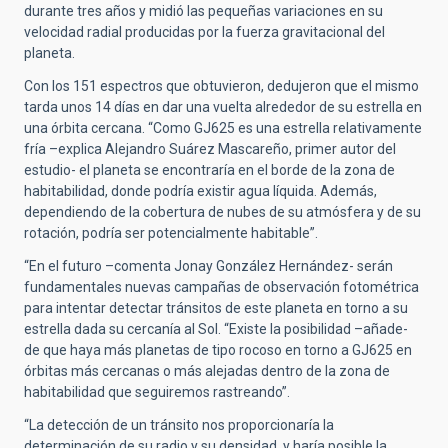
durante tres años y midió las pequeñas variaciones en su
velocidad radial producidas por la fuerza gravitacional del
planeta.
Con los 151 espectros que obtuvieron, dedujeron que el mismo
tarda unos 14 días en dar una vuelta alrededor de su estrella en
una órbita cercana. “Como GJ625 es una estrella relativamente
fría –explica Alejandro Suárez Mascareño, primer autor del
estudio- el planeta se encontraría en el borde de la zona de
habitabilidad, donde podría existir agua líquida. Además,
dependiendo de la cobertura de nubes de su atmósfera y de su
rotación, podría ser potencialmente habitable”.
“En el futuro –comenta Jonay González Hernández- serán
fundamentales nuevas campañas de observación fotométrica
para intentar detectar tránsitos de este planeta en torno a su
estrella dada su cercanía al Sol. “Existe la posibilidad –añade-
de que haya más planetas de tipo rocoso en torno a GJ625 en
órbitas más cercanas o más alejadas dentro de la zona de
habitabilidad que seguiremos rastreando”.
“La detección de un tránsito nos proporcionaría la
determinación de su radio y su densidad, y haría posible la