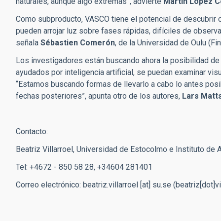
naturales, aunque algo extremas”, advierte
Martín López C
Como subproducto, VASCO tiene el potencial de descubrir 
pueden arrojar luz sobre fases rápidas, difíciles de observar
señala
Sébastien Comerón
, de la Universidad de Oulu (Fin
Los investigadores están buscando ahora la posibilidad de 
ayudados por inteligencia artificial, se puedan examinar vi
“Estamos buscando formas de llevarlo a cabo lo antes posi
fechas posteriores”, apunta otro de los autores,
Lars Matt
Contacto:
Beatriz Villarroel, Universidad de Estocolmo e Instituto de 
Tel: +4672 - 850 58 28, +34604 281401
Correo electrónico:
beatriz.villarroel
[at]
su.se
(beatriz[dot]vi