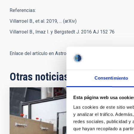
Referencias:
Villarroel B., et al. 2019, ... (arXiv)
Villarroel B., Imaz I. y Bergstedt J. 2016 AJ 152 76
Enlace del artículo en Astronomical Journal:
https://iopsci
Otras noticias relacionadas
Consentimiento
Esta página web usa cookie
NOTA D
Las cookies de este sitio we
GRANC
y analizar el tráfico. Ademá
integ
redes sociales, publicidad y
que hayan recopilado a parti
Durante