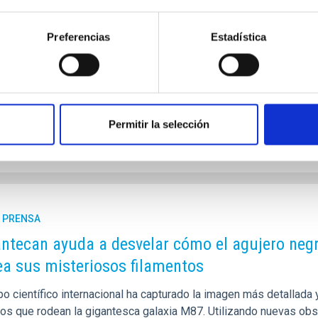
ica de Canarias (IAC), en colaboración con el equipo técnico del
ado con éxito la integración del instrumento GRANCAIN en el may
Preferencias
Estadística
ión se ha realizado en la salida de GTCAO, en la plataforma Nasmy
 de rendimiento del nuevo sistema de óptica adaptativa. Se trata
a de publicación
04/12/2025 - 13:36:18
Permitir la selección
E PRENSA
antecan ayuda a desvelar cómo el agujero neg
a sus misteriosos filamentos
po científico internacional ha capturado la imagen más detallada
tos que rodean la gigantesca galaxia M87. Utilizando nuevas ob