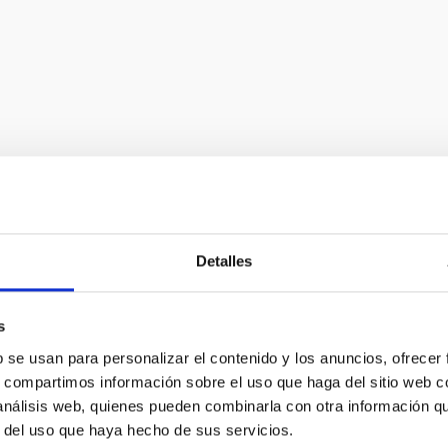
ence.iop.org/article/10.3847/1538-3881/ab570f
Detalles
s
E PRENSA
b se usan para personalizar el contenido y los anuncios, ofrecer
AIN, el primer instrumento que utilizará la ó
s, compartimos información sobre el uso que haga del sitio web 
rado en el telescopio
 análisis web, quienes pueden combinarla con otra información q
r del uso que haya hecho de sus servicios.
 el mes de octubre, el equipo del sistema de Óptica Adaptativa 