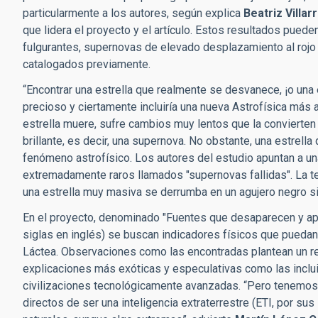
particularmente a los autores, según explica
Beatriz Villar
que lidera el proyecto y el artículo. Estos resultados pued
fulgurantes, supernovas de elevado desplazamiento al rojo u
catalogados previamente.
“Encontrar una estrella que realmente se desvanece, ¡o una 
precioso y ciertamente incluiría una nueva Astrofísica más 
estrella muere, sufre cambios muy lentos que la convierten
brillante, es decir, una supernova. No obstante, una estre
fenómeno astrofísico. Los autores del estudio apuntan a u
extremadamente raros llamados "supernovas fallidas". La t
una estrella muy masiva se derrumba en un agujero negro si
En el proyecto, denominado "Fuentes que desaparecen y ap
siglas en inglés) se buscan indicadores físicos que puedan
Láctea. Observaciones como las encontradas plantean un ret
explicaciones más exóticas y especulativas como las incl
civilizaciones tecnológicamente avanzadas. “Pero tenemos
directos de ser una inteligencia extraterrestre (ETI, por su