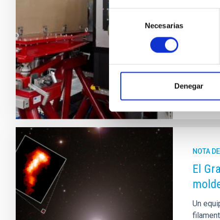
Astrofís
Selección
complet
Necesarias
de
instalac
consentimiento
pruebas
Fech
Denegar
NOTA D
El Gr
molde
Un equi
filamen