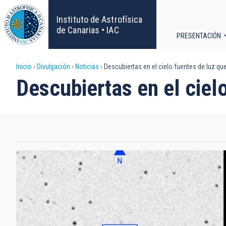
Pasar
al
Instituto de Astrofísica
contenido
de Canarias • IAC
PRESENTACIÓN
principal
Navega
Sobrescribir
Inicio
Divulgación
Noticias
Descubiertas en el cielo fuentes de luz q
principa
Descubiertas en el ciel
enlaces
de
ayuda
a
la
navegación