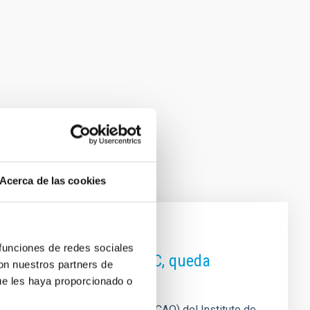
Acerca de las cookies
 funciones de redes sociales
ptica adaptativa del GTC, queda
con nuestros partners de
ue les haya proporcionado o
del Gran Telescopio Canarias (GTCAO) del Instituto de