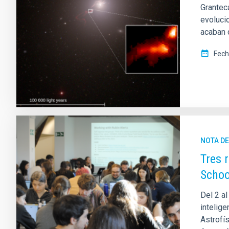
Grantec
evolucio
acaban 
Fech
NOTA D
Tres 
Schoo
Del 2 al
intelig
Astrofí