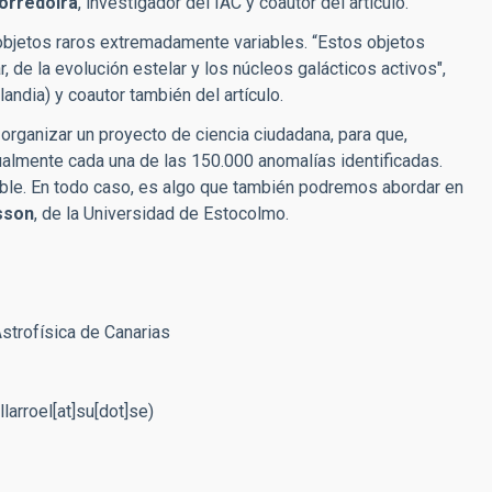
orredoira
, investigador del IAC y coautor del artículo.
objetos raros extremadamente variables. “Estos objetos
, de la evolución estelar y los núcleos galácticos activos",
landia) y coautor también del artículo.
organizar un proyecto de ciencia ciudadana, para que,
sualmente cada una de las 150.000 anomalías identificadas.
ble. En todo caso, es algo que también podremos abordar en
sson
, de la Universidad de Estocolmo.
Astrofísica de Canarias
llarroel[at]su[dot]se)