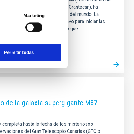
 Gran Telescopio Canarias (GTC o Grantecan), ha
or telescopio óptico e infrarrojo del mundo. La
Marketing
th B del telescopio, un paso clave para iniciar las
 del primer instrumento científico que
Permitir todas
ro de la galaxia supergigante M87
 y completa hasta la fecha de los misteriosos
servaciones del Gran Telescopio Canarias (GTC o