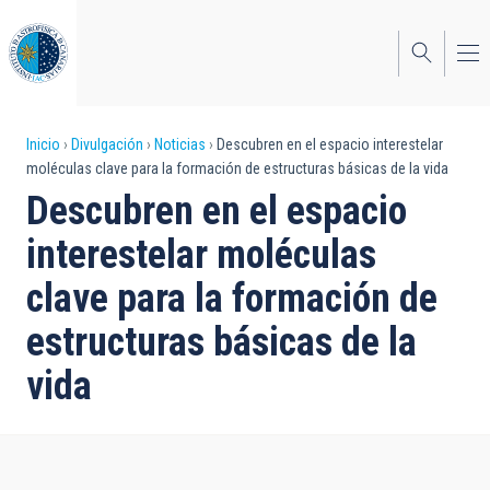
Pasar
al
contenido
principal
Sobrescribir
Inicio
Divulgación
Noticias
Descubren en el espacio interestelar
moléculas clave para la formación de estructuras básicas de la vida
enlaces
Descubren en el espacio
de
interestelar moléculas
ayuda
clave para la formación de
a
estructuras básicas de la
la
navegación
vida