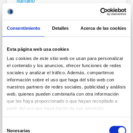
humano
Un equipo multidisciplinar formado por profesionales
de la astrofísica, la neurociencia, la ingeniería y la
música ha presentado un método pionero para
Consentimiento
Detalles
Acerca de las cookies
«escuchar» la estructura del cerebro humano.
Publicado en Nature Scientific Reports , el estudio
presenta la primera sonificación de orden superior
aplicada a datos de resonancia magnética
Esta página web usa cookies
estructural (MRI). Esta técnica consiste en
Las cookies de este sitio web se usan para personalizar
transformar información tridimensional del cerebro
el contenido y los anuncios, ofrecer funciones de redes
en sonido, teniendo en cuenta las relaciones
sociales y analizar el tráfico. Además, compartimos
espaciales y la estructura compleja de los datos. Para
ello, se utilizan herramientas matemáticas
información sobre el uso que haga del sitio web con
desarrolladas
nuestros partners de redes sociales, publicidad y análisis
web, quienes pueden combinarla con otra información
Fecha de publicación
18/12/2025 - 14:02:26
que les haya proporcionado o que hayan recopilado a
partir del uso que haya hecho de sus servicios.
Selección
Necesarias
de