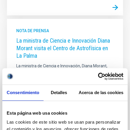
NOTA DE PRENSA
La ministra de Ciencia e Innovación Diana
Morant visita el Centro de Astrofísica en
La Palma
La ministra de Ciencia e Innovación, Diana Morant,
visitó este miércoles las instalaciones del Centro de
Astrofísica en La Palma (CALP) con el objetivo de
conocer cuál ha sido el impacto de la erupción
volcánica en el personal y en la operación de las
Consentimiento
Detalles
Acerca de las cookies
instalaciones presentes en el Observatorio del Roque
de los Muchachos (Garafía, La Palma). En su visita
mantuvo una reunión con el director del IAC, Rafael
Esta página web usa cookies
Rebolo, a la que también asistieron el director del
Gran Telescopio Canarias (GTC), Romano Corradi, y el
Las cookies de este sitio web se usan para personalizar
administrador del ORM, Juan Carlos Pérez Arencibia.
el contenido y los anuncios, ofrecer funciones de redes