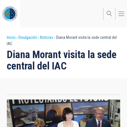
Pasar
al
contenido
principal
Sobrescribir
Inicio
Divulgación
Noticias
Diana Morant visita la sede central del
IAC
enlaces
Diana Morant visita la sede
de
central del IAC
ayuda
a
la
navegación