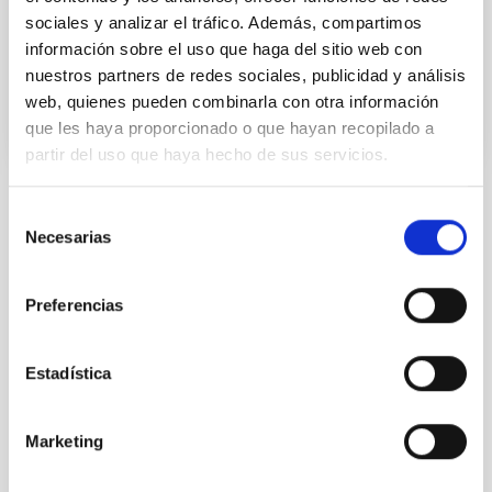
Acompañaron a la ministra, la
sociales y analizar el tráfico. Además, compartimos
información sobre el uso que haga del sitio web con
Fecha de publicación
22/10/2021 - 11:18
nuestros partners de redes sociales, publicidad y análisis
web, quienes pueden combinarla con otra información
que les haya proporcionado o que hayan recopilado a
partir del uso que haya hecho de sus servicios.
Selección
TIPO DE NOTICIA
Necesarias
de
NOTA DE PRENSA
consentimiento
ÁMBITO
PRESENTACIÓN
Preferencias
Estadística
Marketing