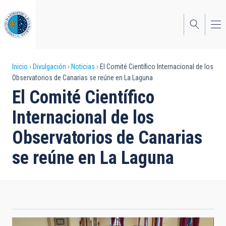
Pasar
al
contenido
principal
Sobrescribir
Inicio
Divulgación
Noticias
El Comité Científico Internacional de los
Observatorios de Canarias se reúne en La Laguna
enlaces
El Comité Científico
de
Internacional de los
ayuda
Observatorios de Canarias
a
se reúne en La Laguna
la
navegación