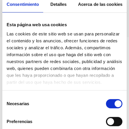
Consentimiento
Detalles
Acerca de las cookies
proyectos conjuntos en los que están trabajando. También
debatieron sobre cómo las constelaciones
de satélites puede
afectar a la astronomía.
Esta página web usa cookies
Las cookies de este sitio web se usan para personalizar
el contenido y los anuncios, ofrecer funciones de redes
sociales y analizar el tráfico. Además, compartimos
información sobre el uso que haga del sitio web con
nuestros partners de redes sociales, publicidad y análisis
web, quienes pueden combinarla con otra información
que les haya proporcionado o que hayan recopilado a
partir del uso que haya hecho de sus servicios.
Selección
Necesarias
de
consentimiento
Preferencias