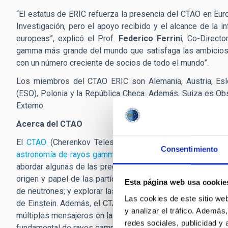
“El estatus de ERIC refuerza la presencia del CTAO en Eur
Investigación, pero el apoyo recibido y el alcance de la 
europeas”, explicó el Prof.
Federico Ferrini
, Co-Directo
gamma más grande del mundo que satisfaga las ambiciosa
con un número creciente de socios de todo el mundo”.
Los miembros del CTAO ERIC son Alemania, Austria, Eslove
(ESO), Polonia y la República Checa. Además, Suiza es Ob
Externo.
Acerca del CTAO
El
CTAO
(Cherenkov Telescope Array Observatory) será
Consentimiento
astronomía de rayos gamma
. La inigualable precisión y 
abordar algunas de las preguntas más sorprendentes de la 
origen y papel de las partículas cósmicas relativistas; e
Esta página web usa cookie
de neutrones; y explorar las fronteras de la física, buscan
Las cookies de este sitio we
de Einstein. Además, el CTAO desempeñará un papel clave 
y analizar el tráfico. Ademá
múltiples mensajeros en las próximas décadas gracias a su 
redes sociales, publicidad y
fundamental de rayos gamma en la búsqueda de los escen