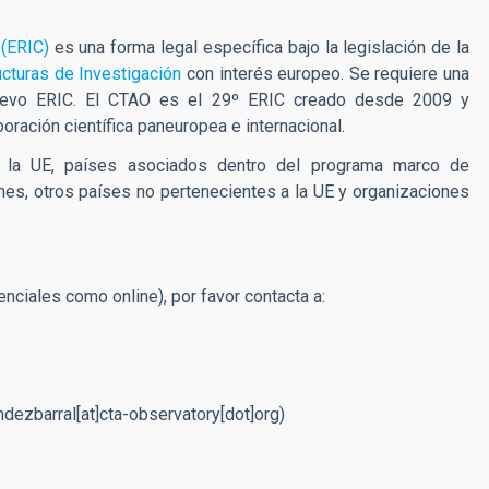
 (ERIC)
es una forma legal específica bajo la legislación de la
ucturas de Investigación
con interés europeo. Se requiere una
nuevo ERIC. El CTAO es el 29º ERIC creado desde 2009 y
boración científica paneuropea e internacional.
a UE, países asociados dentro del programa marco de
iones, otros países no pertenecientes a la UE y organizaciones
nciales como online), por favor contacta a:
ndezbarral[at]cta-observatory[dot]org
)