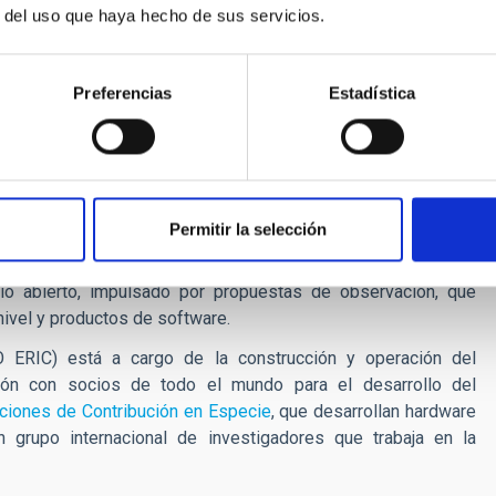
r del uso que haya hecho de sus servicios.
tres tipos de telescopios
: los
Large-Sized Telescopes
(LST),
elescopes
(SST). Más de 60 telescopios se distribuirán entre
 en el Observatorio del Roque de los Muchachos del Instituto
Preferencias
Estadística
CTAO-Sur
en el hemisferio sur, en el Observatorio Paranal del
acama (Chile). La
sede central
del CTAO está alojada por el
 el
Centro de Gestión de Datos Científicos
está alojado por el
nia).
Permitir la selección
generará cientos de petabytes (PB) de datos al año (~3 PB
la Ciencia Abierta, el CTAO será el primer observatorio de
o abierto, impulsado por propuestas de observación, que
 nivel y productos de software.
O ERIC) está a cargo de la construcción y operación del
ción con socios de todo el mundo para el desarrollo del
ciones de Contribución en Especie
, que desarrollan hardware
n grupo internacional de investigadores que trabaja en la