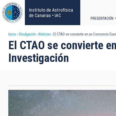
Pasar
al
Instituto de Astrofísica
contenido
de Canarias • IAC
PRESENTACIÓN
principal
Navega
Sobrescribir
Inicio
Divulgación
Noticias
El CTAO se convierte en un Consorcio Euro
principa
El CTAO se convierte e
enlaces
Investigación
de
ayuda
a
la
navegación