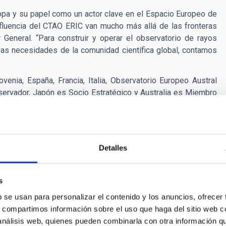
opa y su papel como un actor clave en el Espacio Europeo de
influencia del CTAO ERIC van mucho más allá de las fronteras
r General. “Para construir y operar el observatorio de rayos
s necesidades de la comunidad científica global, contamos
nia, España, Francia, Italia, Observatorio Europeo Austral
servador, Japón es Socio Estratégico y Australia es Miembro
el observatorio más grande y poderoso del mundo para la
Detalles
amplio rango de energía del CTAO (20 GeV-300 TeV) ayudarán a
astrofísica, bajo
tres grandes temas de estudio
: entender el
xplorar ambientes extremos, como agujeros negros o estrellas
s
do materia oscura o desviaciones de la teoría de la relatividad
b se usan para personalizar el contenido y los anuncios, ofrecer
en el campo de la astronomía de múltiple longitud de onda y
s, compartimos información sobre el uso que haga del sitio web 
mejor rendimiento, que le permitirá proporcionar información
 análisis web, quienes pueden combinarla con otra información q
arios más extremos.