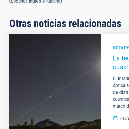
(Español, inglés e italiano)
Otras noticias relacionadas
NOTA D
La te
cuánt
El Insti
óptica 
de dist
cuántica
marco de
Fech