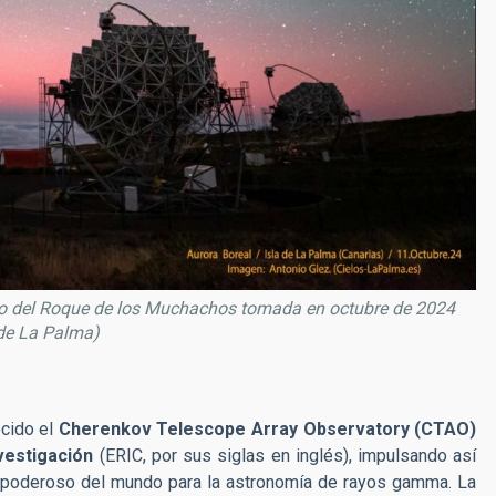
rio del Roque de los Muchachos tomada en octubre de 2024
 de La Palma)
cido el
Cherenkov Telescope Array Observatory (CTAO)
vestigación
(ERIC, por sus siglas en inglés), impulsando así
y poderoso del mundo para la astronomía de rayos gamma. La