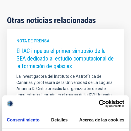
Otras noticias relacionadas
NOTA DE PRENSA
El IAC impulsa el primer simposio de la
SEA dedicado al estudio computacional de
la formación de galaxias
La investigadora del Instituto de Astrofísica de
Canarias y profesora de la Universidad de La Laguna
Arianna Di Cintio presidió la organización de este
encuentro, celebrado en el marco de la XVII Reunión
Científica de la Sociedad Española de Astronomía. El
simposio reunió a más de 75 participantes en cada
una de sus cuatro sesiones, más de 30 ponencias
científicas y seis especialistas invitados. El Instituto
Consentimiento
Detalles
Acerca de las cookies
de Astrofísica de Canarias (IAC) ha impulsado el