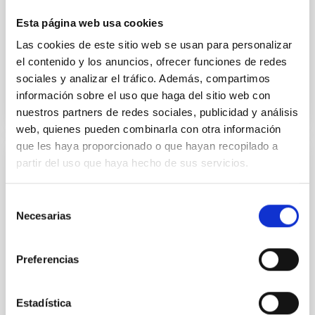
primer simposio de la Sociedad Española de
Astronomía (SEA) dedicado al estudio
Esta página web usa cookies
computacional de la formación de galaxias y de las
Las cookies de este sitio web se usan para personalizar
Fecha de publicación
24/07/2026 - 14:05:38
el contenido y los anuncios, ofrecer funciones de redes
sociales y analizar el tráfico. Además, compartimos
información sobre el uso que haga del sitio web con
nuestros partners de redes sociales, publicidad y análisis
web, quienes pueden combinarla con otra información
que les haya proporcionado o que hayan recopilado a
partir del uso que haya hecho de sus servicios.
RESULTADO DE INVESTIGACIÓN
La lenta expansión de los halos de materia
Selección
oscura produce de manera natural
Necesarias
de
distribuciones estelares tan extendidas
consentimiento
como las observadas
Preferencias
Las galaxias de masa mas pequeña tienen una
distribución de estrellas muy poco concentrada. Esta
observación es difícil de reconciliar con las
Estadística