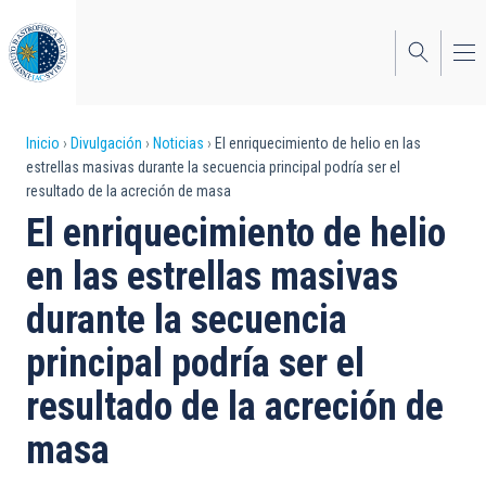
Pasar
al
contenido
principal
Sobrescribir
Inicio
Divulgación
Noticias
El enriquecimiento de helio en las
estrellas masivas durante la secuencia principal podría ser el
enlaces
resultado de la acreción de masa
de
El enriquecimiento de helio
ayuda
en las estrellas masivas
a
durante la secuencia
la
principal podría ser el
navegación
resultado de la acreción de
masa