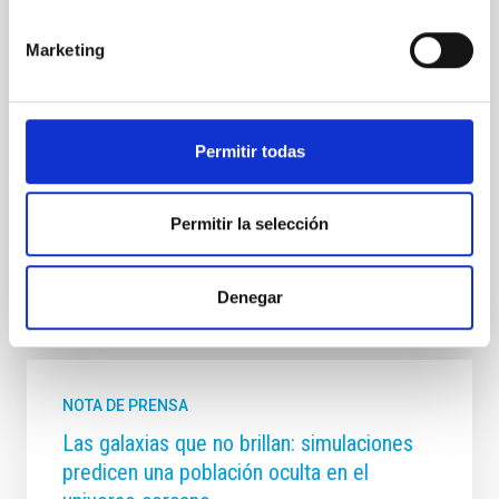
predicciones del modelo de consenso de materia
oscura. Nuestro trabajo muestra que si los halos de
materia oscura se expanden lentamente hasta
Marketing
formar un centro de densidad constante, las estrellas
también se desplazan hacia afuera, produciendo
distribuciones estelares como las observadas. Este
proceso por el que los halos se expanden surge en
Permitir todas
muchos modelos alternativos de materia oscura,
dándonos la posibilidad de utilizar la distribución de
Permitir la selección
Fecha de publicación
19/12/2025 - 10:01:55
Denegar
NOTA DE PRENSA
Las galaxias que no brillan: simulaciones
predicen una población oculta en el