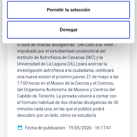
NOTA DE PRENSA
Permitir la selección
Del Cielo a la Tesis explora el origen de la
Vía Láctea y los 40 años del Observatorio
Denegar
del Teide en una nueva sesión divulgativa
El ciclo de charlas divulgativas " Del Cielo a la Tesis",
impulsado por el estudiantado predoctoral del
Instituto de Astrofísica de Canarias (IAC) y la
Universidad de La Laguna (ULL) para acercar la
investigación astrofísica a la ciudadanía, celebrará
una nueva sesión el próximo jueves 21 de mayo a las
17:00 horas en el Museo de la Ciencia y el Cosmos,
del Organismo Autónomo de Museos y Centros del
Cabildo de Tenerife. La jornada volverá a contar con
el formato habitual de dos charlas divulgativas de 30
minutos cada una, en las que el público podrá
descubrir, por un lado, cómo se estudia la
Fecha de publicación
19/05/2026 - 16:17:41