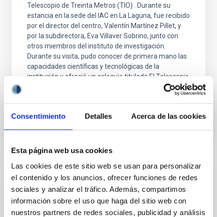
Telescopio de Treinta Metros (TIO) . Durante su
estancia en la sede del IAC en La Laguna, fue recibido
por el director del centro, Valentín Martínez Pillet, y
por la subdirectora, Eva Villaver Sobrino, junto con
otros miembros del instituto de investigación.
Durante su visita, pudo conocer de primera mano las
capacidades científicas y tecnológicas de la
institución y ofreció un coloquio titulado El Telescopio
de Treinta Metros y la Ciencia del
Fecha de publicación
25/09/2025 - 16:02:59
Consentimiento
Detalles
Acerca de las cookies
Esta página web usa cookies
Las cookies de este sitio web se usan para personalizar
el contenido y los anuncios, ofrecer funciones de redes
NOTA DE PRENSA
sociales y analizar el tráfico. Además, compartimos
La Fundación Mujeres por África visita el
información sobre el uso que haga del sitio web con
IAC en el marco del programa Ciencia por
nuestros partners de redes sociales, publicidad y análisis