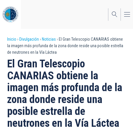
Pasar
al
contenido
principal
Sobrescribir
Inicio
Divulgación
Noticias
El Gran Telescopio CANARIAS obtiene
la imagen más profunda de la zona donde reside una posible estrella
enlaces
de neutrones en la Vía Láctea
de
El Gran Telescopio
ayuda
CANARIAS obtiene la
a
imagen más profunda de la
la
zona donde reside una
navegación
posible estrella de
neutrones en la Vía Láctea