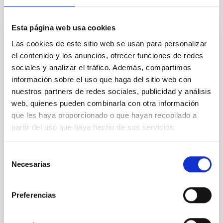
Noticias relacionadas
Esta página web usa cookies
FOTONOTICIA
Las cookies de este sitio web se usan para personalizar
el contenido y los anuncios, ofrecer funciones de redes
El IAC celebra la XVI edición del “Día de
sociales y analizar el tráfico. Además, compartimos
Nuestra Ciencia”, un encuentro interno
información sobre el uso que haga del sitio web con
para compartir avances científicos y
nuestros partners de redes sociales, publicidad y análisis
tecnológicos
web, quienes pueden combinarla con otra información
El Instituto de Astrofísica de Canarias (IAC) ha
que les haya proporcionado o que hayan recopilado a
celebrado hoy la XVI edición del “ Día de Nuestra
partir del uso que haya hecho de sus servicios.
Ciencia”, un evento anual de carácter interno que ha
reunido a su personal investigador y técnico en la
Selección
sede de IACTEC, en La Laguna. Este encuentro se ha
Necesarias
de
consolidado como un espacio para compartir los
avances más destacados del último año en las
consentimiento
diferentes áreas de trabajo del centro, promoviendo
Preferencias
la colaboración, la cohesión y el intercambio de ideas
entre equipos. La jornada ha sido inaugurada por el
director del IAC, Valentín Martínez Pillet, quien ha