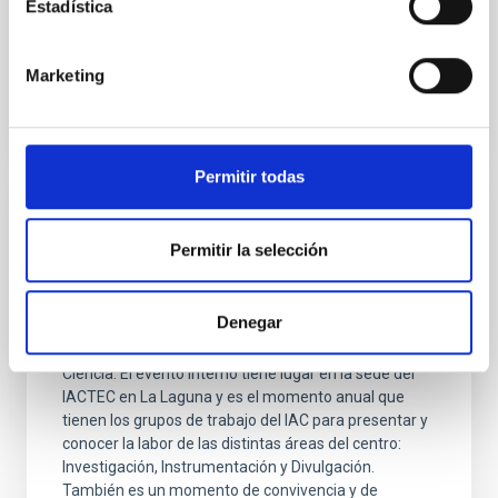
Estadística
presentado un análisis de la situación
Fecha de publicación
06/06/2025 - 13:59:39
Marketing
Permitir todas
El Instituto de Astrofísica de Canarias
Permitir la selección
celebra su XV edición del Día de Nuestra
Ciencia
Denegar
El Instituto de Astrofísica de Canarias celebra este
viernes, 7 de junio, la XV edición del Día de Nuestra
Ciencia. El evento interno tiene lugar en la sede del
IACTEC en La Laguna y es el momento anual que
tienen los grupos de trabajo del IAC para presentar y
conocer la labor de las distintas áreas del centro:
Investigación, Instrumentación y Divulgación.
También es un momento de convivencia y de