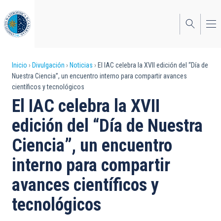
Pasar
al
contenido
principal
Sobrescribir
Inicio
Divulgación
Noticias
El IAC celebra la XVII edición del “Día de
Nuestra Ciencia”, un encuentro interno para compartir avances
enlaces
científicos y tecnológicos
de
El IAC celebra la XVII
ayuda
edición del “Día de Nuestra
a
Ciencia”, un encuentro
la
interno para compartir
navegación
avances científicos y
tecnológicos