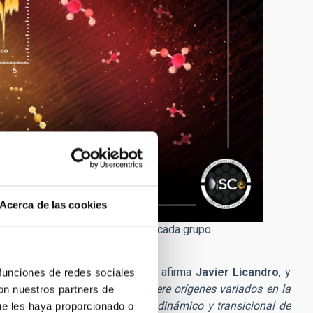
Acerca de las cookies
 representativos superpuestos de cada grupo
idad de Central Florida.
s cometas y asteroides activo
s”, afirma
Javier Licandro
, y
 funciones de redes sociales
stos orgánicos complejos sugiere orígenes variados en la
con nuestros partners de
ogénea sino más bien un grupo dinámico y transicional de
ue les haya proporcionado o