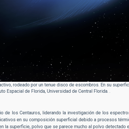
activo, rodeado por un tenue disco de escombros. En su superfic
uto Espacial de Florida, Universidad de Central Florida. .
o de los Centauros, liderando la investigación de los espect
cativos en su composición superficial debido a procesos térmi
en la superficie, polvo que se parece mucho al polvo detectado 