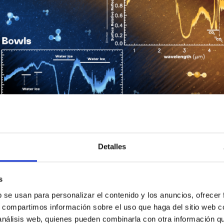
Detalles
bjetos transneptunianos en el disco planetesimal, con espectros
 sus superficies. Créditos: William D. González Sierra, Univers
s
ie, sin precedentes entre los TNOs, que se asemeja a la de lo
b se usan para personalizar el contenido y los anuncios, ofrecer
de Centauros en términos de presencia de agua, polvo y compue
s, compartimos información sobre el uso que haga del sitio web 
s, lo que resalta que los Centauros no son una población hom
 análisis web, quienes pueden combinarla con otra información q