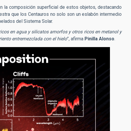
en la composición superficial de estos objetos, destacando
estra que los Centauros no solo son un eslabón intermedio
helados del Sistema Solar.
icos en agua y silicatos amorfos y otros ricos en metanol y
riento entremezclada con el hielo
”, afirma
Pinilla Alonso
.