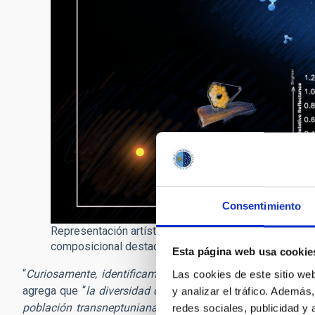
Consentimiento
Representación artística de la distribución de los o
composicional destacando las moléculas dominantes en
Esta página web usa cookie
“
Curiosamente, identificamos una nueva clase de superfic
Las cookies de este sitio we
agrega que “
la diversidad detectada en las poblaciones 
y analizar el tráfico. Ademá
población transneptuniana y diferentes etapas evolutiva
redes sociales, publicidad y