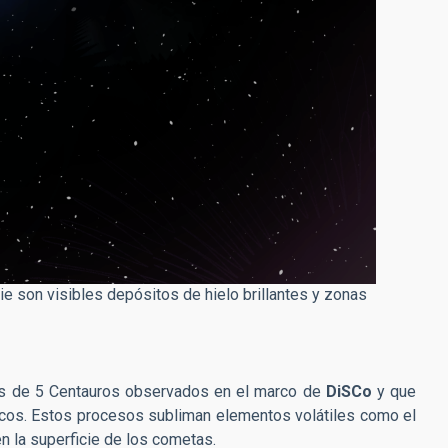
ie son visibles depósitos de hielo brillantes y zonas
ros de 5 Centauros observados en el marco de
DiSCo
y que
cos. Estos procesos subliman elementos volátiles como el
en la superficie de los cometas.