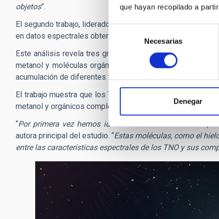
objetos
”.
que hayan recopilado a parti
El segundo trabajo, liderado por
Noemí Pinilla Alonso
, en 
Selección
en datos espectrales obtenidos por el JWST.
Necesarias
de
consentimiento
Este análisis revela tres grupos principales de TNOs, defin
metanol y moléculas orgánicas complejas. Estos grupos ref
acumulación de diferentes tipos de hielos durante las prim
El trabajo muestra que los TNOs cuyas superficies están c
Denegar
metanol y orgánicos complejos se formaron en la más lejan
“
Por primera vez hemos identificado las moléculas espec
autora principal del estudio. “
Estas moléculas, como el hiel
entre las características espectrales de los TNO y sus co