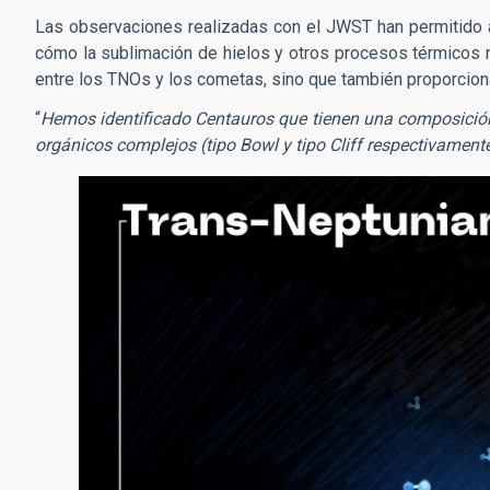
Las observaciones realizadas con el JWST han permitido an
cómo la sublimación de hielos y otros procesos térmicos 
entre los TNOs y los cometas, sino que también proporciona
“
Hemos identificado Centauros que tienen una composición su
orgánicos complejos (tipo Bowl y tipo Cliff respectivament