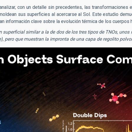
alizar, con un detalle sin precedentes, las transformaciones 
moldean sus superficies al acercarse al Sol. Este estudio demu
n información clave sobre la evolución térmica de los cuerpos 
perficial similar a la de dos de los tres tipos de TNOs, unos r
e), pero que muestran la impronta de una capa de regolito polvo