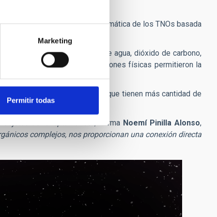
nta la primera clasificación sistemática de los TNOs basada
Marketing
roporciones relativas de hielos de agua, dióxido de carbono,
etario, zonas donde las condiciones físicas permitieron la
ercana al Sol, mientras que los que tienen más cantidad de
Permitir todas
s objetos transneptunianos
”, afirma
Noemí Pinilla Alonso
,
orgánicos complejos, nos proporcionan una conexión directa