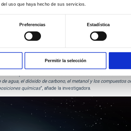
r del uso que haya hecho de sus servicios.
el que los investigadores del
IAC
también han contribuido, prese
Preferencias
Estadística
idos por su composición superficial y, en particular, por las p
lejan las “líneas de retención de hielos” en el disco protoplan
eras etapas del Sistema Solar.
ubiertas abundante hielo de agua se formaron en la parte más c
Permitir la selección
a.
íficas responsables de la notable diversidad observada en lo
o de agua, el dióxido de carbono, el metanol y los compuestos 
mposiciones químicas
”, añade la investigadora.