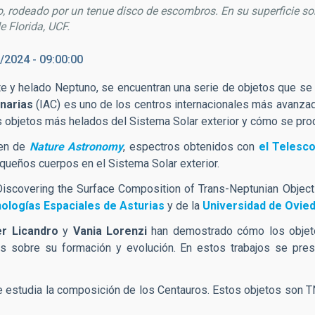
, rodeado por un tenue disco de escombros. En su superficie son 
e Florida, UCF.
/2024 - 09:00:00
ante y helado Neptuno, se encuentran una serie de objetos que 
anarias
(IAC) es uno de los centros internacionales más avanzad
 objetos más helados del Sistema Solar exterior y cómo se prod
men de
Nature Astronomy
, espectros obtenidos con
el Telesc
queños cuerpos en el Sistema Solar exterior.
scovering the Surface Composition of Trans-Neptunian Objects
nologías Espaciales de Asturias
y de la
Universidad de Ovie
r Licandro
y
Vania Lorenzi
han demostrado cómo los objeto
tas sobre su formación y evolución. En estos trabajos se pr
se estudia la composición de los Centauros. Estos objetos son