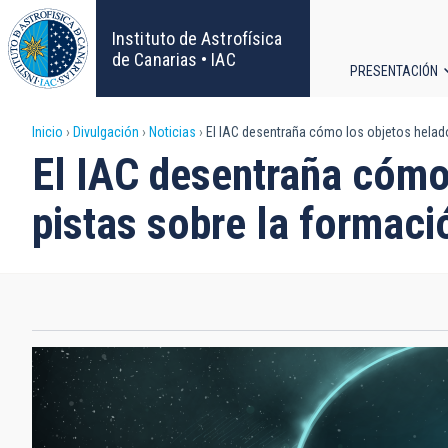
Pasar
al
Instituto de Astrofísica
contenido
de Canarias • IAC
PRESENTACIÓN
principal
Navega
Sobrescribir
Inicio
Divulgación
Noticias
El IAC desentraña cómo los objetos helado
principa
El IAC desentraña cómo
enlaces
pistas sobre la formaci
de
ayuda
a
la
navegación