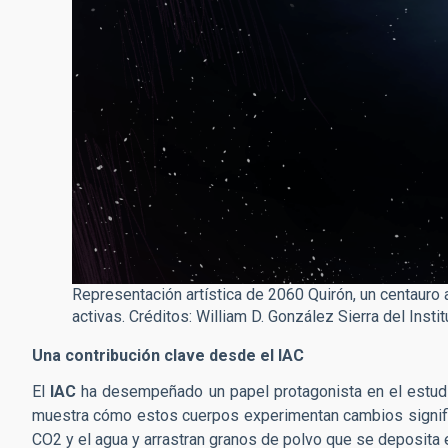
Representación artística de 2060 Quirón, un centauro 
activas. Créditos: William D. González Sierra del Instit
Una contribución clave desde el IAC
El
IAC
ha desempeñado un papel protagonista en el estudi
muestra cómo estos cuerpos experimentan cambios signifi
CO2 y el agua y arrastran granos de polvo que se deposita 