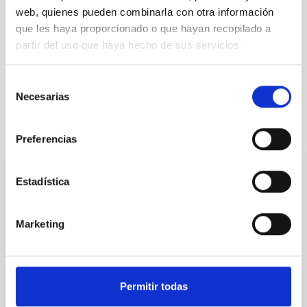
web, quienes pueden combinarla con otra información
que les haya proporcionado o que hayan recopilado a
partir del uso que haya hecho de sus servicios.
Selección
Necesarias
de
consentimiento
Otras noticias relacionadas
Preferencias
NOTA DE PRENSA
Estadística
GRANCAIN, el primer instrumento que
utilizará la óptica adaptativa del GTC,
Marketing
queda integrado en el telescopio
Durante el mes de octubre, el equipo del sistema de
Óptica Adaptativa del Gran Telescopio Canarias
Permitir todas
(GTCAO) del Instituto de Astrofísica de Canarias
(IAC), en colaboración con el equipo técnico del Gran