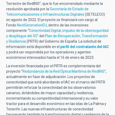
Terrestre de RedIRIS”, que le fue encomendado mediante la
resolución aprobada por la
Secretaría de Estado de
Telecomunicaciones e Infraestructuras Digitales
(SETELECO)
en agosto de 2022. El proyecto se financiará con cargo al
Fondo
NextGenerationEU
, dentro de las inversiones
componente “
Conectividad Digital, impulso de la ciberseguridad
y despliegue del 5G
” del
Plan de Recuperación, Transformación
y Resiliencia
(PRTR) del Gobierno de España. La solicitud de
información está disponible en el
perfil del contratante del IAC
y podrá ser respondida por los operadores y agentes
económicos interesados hasta el 16 de enero de 2023.
La inversión financiada por el PRTR es complementaria del
proyecto “
Redundancia de la Red Óptica Marítima de RedIRIS
”,
actualmente en fase de adjudicación. Los proyectos de
conectividad que está abordando el IAC en el marco del PRTR
permitirán reforzar la conectividad de los observatorios
canarios, dotándoles de mayor capacidad y resiliencia,
incrementando su competitividad internacional y su valor
tractor para el desarrollo económico en las islas de La Palma y
Tenerife. Las nuevas infraestructuras de conectividad
favorecerán también la transformación digital y resiliencia de la