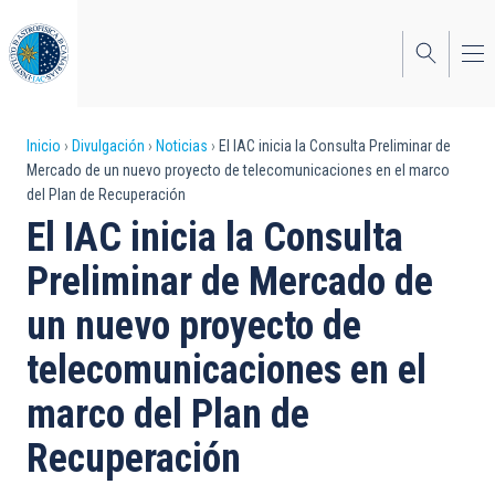
Pasar
al
contenido
principal
Sobrescribir
Inicio
Divulgación
Noticias
El IAC inicia la Consulta Preliminar de
Mercado de un nuevo proyecto de telecomunicaciones en el marco
enlaces
del Plan de Recuperación
de
El IAC inicia la Consulta
ayuda
Preliminar de Mercado de
a
un nuevo proyecto de
la
telecomunicaciones en el
navegación
marco del Plan de
Recuperación