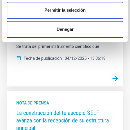
Telescopio Canarias (GTC o Grantecan), ha
completado con éxito la integración del instrumento
Permitir la selección
GRANCAIN en el mayor telescopio óptico e infrarrojo
del mundo. La instalación se ha realizado en la salida
de GTCAO, en la plataforma Nasmyth B del
Denegar
telescopio, un paso clave para iniciar las pruebas de
rendimiento del nuevo sistema de óptica adaptativa.
Se trata del primer instrumento científico que
Fecha de publicación
04/12/2025 - 13:36:18
NOTA DE PRENSA
La construcción del telescopio SELF
avanza con la recepción de su estructura
principal