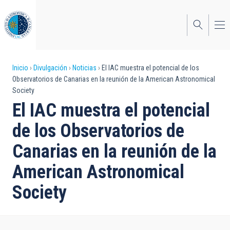
Pasar
al
contenido
principal
Sobrescribir
Inicio
Divulgación
Noticias
El IAC muestra el potencial de los
Observatorios de Canarias en la reunión de la American Astronomical
enlaces
Society
de
El IAC muestra el potencial
ayuda
de los Observatorios de
a
Canarias en la reunión de la
la
American Astronomical
navegación
Society