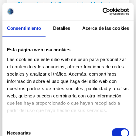
Observatorio del Roque de los Muchachos,
halla una misteriosa ‘barra’ de hierro en la
Nebulosa del Anillo
Consentimiento
Detalles
Acerca de las cookies
Una investigación realizada con el nuevo
espectrógrafo WEAVE, instalado en el Telescopio
William Herschel (WHT) del Observatorio del Roque
Esta página web usa cookies
de los Muchachos (La Palma), y en cuya construcción
ha participado el Instituto de Astrofísica de Canarias
Las cookies de este sitio web se usan para personalizar
(IAC), ha hallado una misteriosa nube de hierro en
el contenido y los anuncios, ofrecer funciones de redes
forma de barra dentro de la icónica Nebulosa del
sociales y analizar el tráfico. Además, compartimos
Anillo. El estudio ha sido desarrollado por un equipo
información sobre el uso que haga del sitio web con
europeo dirigido por astrónomos del University
College London (UCL) y la Universidad de Cardiff, en
nuestros partners de redes sociales, publicidad y análisis
el que se incluyen investigadores del IAC. La nube de
web, quienes pueden combinarla con otra información
átomos de hierro, descrita por primera vez
que les haya proporcionado o que hayan recopilado a
partir del uso que haya hecho de sus servicios.
Fecha de publicación
16/01/2026 - 14:17:50
Selección
Necesarias
de