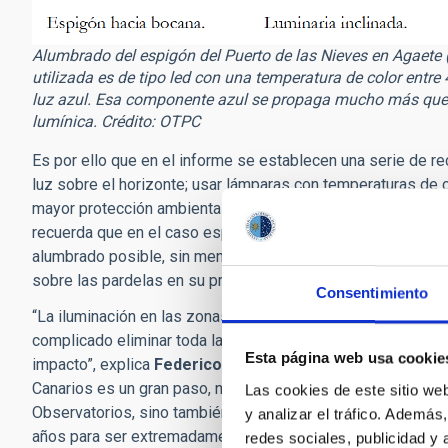
Alumbrado del espigón del Puerto de las Nieves en Agaete (
utilizada es de tipo led con una temperatura de color entr
luz azul. Esa componente azul se propaga mucho más que
lumínica. Crédito: OTPC
Es por ello que en el informe se establecen una serie de re
luz sobre el horizonte; usar lámparas con temperaturas de co
mayor protección ambiental); y apagar o reducir a mediano
recuerda que en el caso especial de los meses de octubre
alumbrado posible, sin menoscabo de la seguridad de los u
sobre las pardelas en su primer vuelo.
Consentimiento
“La iluminación en las zonas portuarias es necesaria para la
complicado eliminar toda la contaminación lumínica, pero s
Esta página web usa cookie
impacto”, explica
Federico de la Paz
, jefe técnico de la 
Canarios es un gran paso, no solo para ayudar a reducir la 
Las cookies de este sitio we
Observatorios, sino también para favorecer la protección 
y analizar el tráfico. Ademá
años para ser extremadamente sensibles a la luz natural”, 
redes sociales, publicidad y