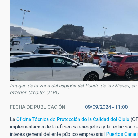
Imagen de la zona del espigón del Puerto de las Nieves, en
exterior. Crédito: OTPC
FECHA DE PUBLICACIÓN
09/09/2024 - 11:00
La
Oficina Técnica de Protección de la Calidad del Cielo
(OT
implementación de la eficiencia energética y la reducción d
interés general del ente público empresarial
Puertos Canar