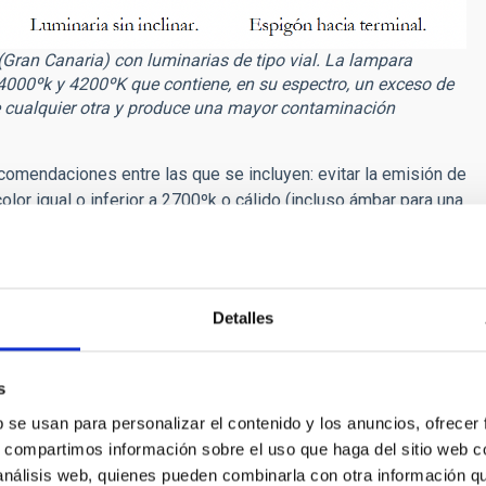
Gran Canaria) con luminarias de tipo vial. La lampara
e 4000ºk y 4200ºK que contiene, en su espectro, un exceso de
 cualquier otra y produce una mayor contaminación
comendaciones entre las que se incluyen: evitar la emisión de
lor igual o inferior a 2700ºk o cálido (incluso ámbar para una
che, de forma escalonada, todo el alumbrado. También se
 y noviembre se debe tener apagado la mayor cantidad de
suarios y empleados del puerto, para evitar efectos nocivos
Detalles
s actividades que allí se desarrollan, por lo que es
í podemos trabajar en diseñar instalaciones que minimicen su
s
OTPC. “Este primer informe que nos ha solicitado Puertos
contaminación de los cielos de Canarias, que afecta a nuestros
b se usan para personalizar el contenido y los anuncios, ofrecer
de muchas especies que han evolucionado durante millones de
s, compartimos información sobre el uso que haga del sitio web 
señala
Javier Díaz
, jefe de departamento de la OTPC.
 análisis web, quienes pueden combinarla con otra información q