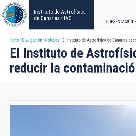
Pasar
al
Instituto de Astrofísica
contenido
de Canarias • IAC
PRESENTACIÓN
principal
Navega
Sobrescribir
Inicio
Divulgación
Noticias
El Instituto de Astrofísica de Canarias as
principa
El Instituto de Astrofí
enlaces
reducir la contaminació
de
ayuda
a
la
navegación