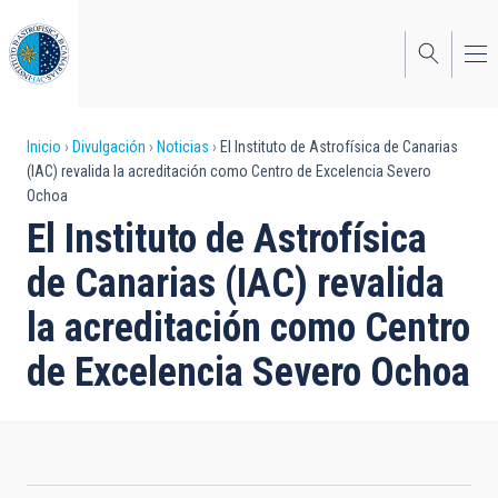
Pasar
al
contenido
principal
Sobrescribir
Inicio
Divulgación
Noticias
El Instituto de Astrofísica de Canarias
(IAC) revalida la acreditación como Centro de Excelencia Severo
enlaces
Ochoa
de
El Instituto de Astrofísica
ayuda
de Canarias (IAC) revalida
a
la acreditación como Centro
la
de Excelencia Severo Ochoa
navegación