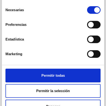
Selección
Necesarias
de
consentimiento
Preferencias
NOTA DE PRENSA
‘Ciencia con PETeR’: estudiantes de
Estadística
Canarias investigarán el Sistema Solar y
los exoplanetas con telescopios robóticos
profesionales
Marketing
El Instituto de Astrofísica de Canarias (IAC) y el Área
STEAM para el Fomento de las Vocaciones
Científicas y la Creatividad de la Consejería de
Permitir todas
Educación, Formación Profesional, Actividad Física y
Deportes del Gobierno de Canarias anuncian el
lanzamiento de un ambicioso proyecto de innovación
educativa, Ciencia con PETeR: Investigando el
Permitir la selección
Sistema Solar y los exoplanetas con telescopios
robóticos. Esta iniciativa, dirigida a centros de
Educación Secundaria Obligatoria y Bachillerato del