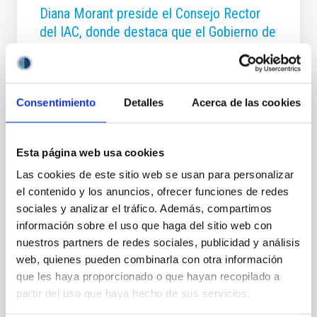
Diana Morant preside el Consejo Rector
del IAC, donde destaca que el Gobierno de
España aportará 3,5 M€ extraordinarios en
2026 para su actividad
La ministra ha felicitado al IAC por haber recuperado
Consentimiento
Detalles
Acerca de las cookies
este año la acreditación como Centro de Excelencia
Severo Ochoa para el periodo 2026-2029, el mayor
reconocimiento científico que puede recibir un centro
Esta página web usa cookies
de investigación en España. Morant ha destacado
cómo el Instituto de Astrofísica de Canarias produce
Las cookies de este sitio web se usan para personalizar
conocimiento científico fundamental en la lucha
el contenido y los anuncios, ofrecer funciones de redes
contra los incendios como los que estos días
sociales y analizar el tráfico. Además, compartimos
devastan distintos puntos de España. La ministra de
información sobre el uso que haga del sitio web con
Ciencia, Innovación y Universidades, Diana Morant, ha
presidido hoy el Consejo Rector del Instituto de
nuestros partners de redes sociales, publicidad y análisis
Astrofísica de Canarias (IAC), donde ha
web, quienes pueden combinarla con otra información
que les haya proporcionado o que hayan recopilado a
Fecha de publicación
29/07/2026 - 14:31:33
partir del uso que haya hecho de sus servicios.