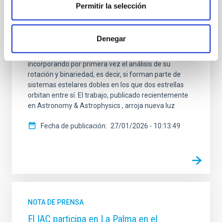
Canarias (IAC), en colaboración con el Instituto de
Permitir la selección
Ciencias del Cosmos de la Universidad de Barcelona
(ICCUB) y el Instituto de Estudios Espaciales de
Cataluña (IEEC), han llevado a cabo el mayor estudio
Denegar
observacional realizado hasta la fecha sobre
estrellas fugitivas masivas en la Vía Láctea,
incorporando por primera vez el análisis de su
rotación y binariedad, es decir, si forman parte de
sistemas estelares dobles en los que dos estrellas
orbitan entre sí. El trabajo, publicado recientemente
en Astronomy & Astrophysics , arroja nueva luz
Fecha de publicación
27/01/2026 - 10:13:49
NOTA DE PRENSA
El IAC participa en La Palma en el