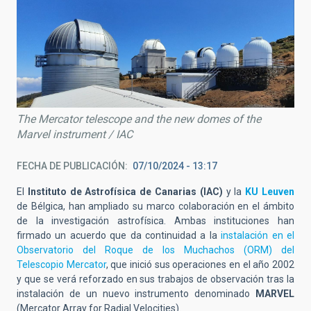
The Mercator telescope and the new domes of the
Marvel instrument / IAC
FECHA DE PUBLICACIÓN
07/10/2024 - 13:17
El
Instituto de Astrofísica de Canarias (IAC)
y la
KU Leuven
de Bélgica, han ampliado su marco colaboración en el ámbito
de la investigación astrofísica. Ambas instituciones han
firmado un acuerdo que da continuidad a la
instalación en el
Observatorio del Roque de los Muchachos (ORM) del
Telescopio Mercator
, que inició sus operaciones en el año 2002
y que se verá reforzado en sus trabajos de observación tras la
instalación de un nuevo instrumento denominado
MARVEL
(Mercator Array for Radial Velocities).