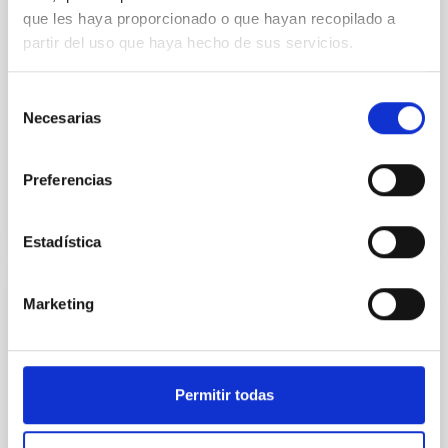
estructural (MRI). Esta técnica consiste en
que les haya proporcionado o que hayan recopilado a
transformar información tridimensional del cerebro
partir del uso que haya hecho de sus servicios.
en sonido, teniendo en cuenta las relaciones
espaciales y la estructura compleja de los datos. Para
ello, se utilizan herramientas matemáticas
Selección
desarrolladas
Necesarias
de
consentimiento
Fecha de publicación
18/12/2025 - 14:02:26
Preferencias
Estadística
Marketing
NOTA DE PRENSA
El IAC participa en el mayor estudio de la
Vía Láctea sobre estrellas fugitivas
masivas
Permitir todas
Investigadores del Instituto de Astrofísica de