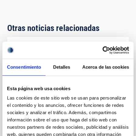
Otras noticias relacionadas
NOTA DE PRENSA
Del estudio del Universo a la neuroimagen:
una técnica de cosmología permite
Consentimiento
Detalles
Acerca de las cookies
«escuchar» la estructura del cerebro
humano
Esta página web usa cookies
Un equipo multidisciplinar formado por profesionales
Las cookies de este sitio web se usan para personalizar
de la astrofísica, la neurociencia, la ingeniería y la
el contenido y los anuncios, ofrecer funciones de redes
música ha presentado un método pionero para
sociales y analizar el tráfico. Además, compartimos
«escuchar» la estructura del cerebro humano.
Publicado en Nature Scientific Reports , el estudio
información sobre el uso que haga del sitio web con
presenta la primera sonificación de orden superior
nuestros partners de redes sociales, publicidad y análisis
aplicada a datos de resonancia magnética
web, quienes pueden combinarla con otra información