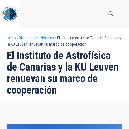
Pasar
al
contenido
principal
Sobrescribir
Inicio
Divulgación
Noticias
El Instituto de Astrofísica de Canarias y
la KU Leuven renuevan su marco de cooperación
enlaces
El Instituto de Astrofísica
de
de Canarias y la KU Leuven
ayuda
renuevan su marco de
a
cooperación
la
navegación