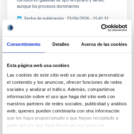
aunque los procesos dominantes
Fecha de publicación
23/06/2026 - 15:41:31
Consentimiento
Detalles
Acerca de las cookies
RESULTADO DE INVESTIGACIÓN
Esta página web usa cookies
Ubicuas pero olvidadas: Absorciones
Las cookies de este sitio web se usan para personalizar
anchas en los espectros ópticos de
el contenido y los anuncios, ofrecer funciones de redes
binarias de rayos X de baja masa
sociales y analizar el tráfico. Además, compartimos
información sobre el uso que haga del sitio web con
Las binarias de rayos X de baja masa son sistemas
nuestros partners de redes sociales, publicidad y análisis
en los que una estrella transfiere materia a un objeto
web, quienes pueden combinarla con otra información
compacto—ya sea un agujero negro o una estrella de
que les haya proporcionado o que hayan recopilado a
neutrones—produciendo erupciones muy
partir del uso que haya hecho de sus servicios.
energéticas (conocidas como "outbursts"). Durante
estos eventos, sus espectros ópticos permiten