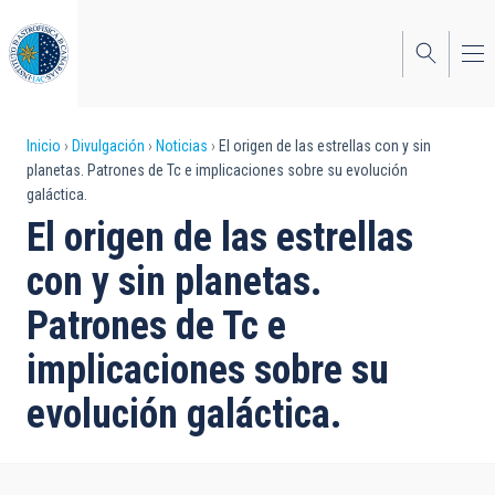
Pasar
al
contenido
principal
Sobrescribir
Inicio
Divulgación
Noticias
El origen de las estrellas con y sin
planetas. Patrones de Tc e implicaciones sobre su evolución
enlaces
galáctica.
de
El origen de las estrellas
ayuda
con y sin planetas.
a
Patrones de Tc e
la
implicaciones sobre su
navegación
evolución galáctica.