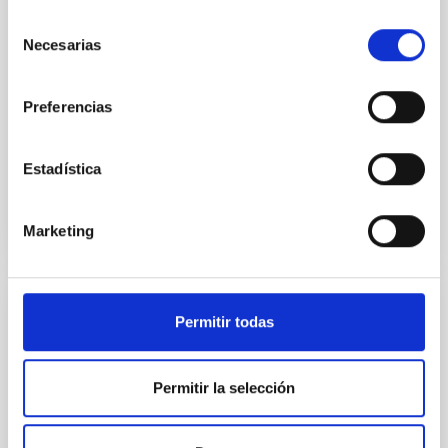
estudiar procesos extremos de acreción y eyección
Selección
de materia. Aunque algunas de sus características
Necesarias
de
espectroscópicas han sido analizadas en detalle (por
consentimiento
ejemplo, revelando la expansión del disco y la
presencia de vientos ópticos), la aparición de
Preferencias
absorciones anchas en el régimen óptico ha sido
Fecha de publicación
29/04/2026 - 13:14:48
Estadística
Marketing
RESULTADO DE INVESTIGACIÓN
Permitir todas
Los filamentos cósmicos: las autopistas
del Universo que transforman galaxias
Permitir la selección
El Universo no está distribuido de manera uniforme.
Las galaxias se organizan formando una gigantesca