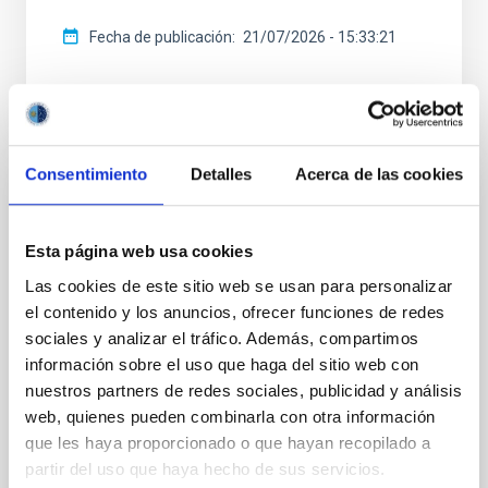
Fecha de publicación
21/07/2026 - 15:33:21
Consentimiento
Detalles
Acerca de las cookies
NOTA DE PRENSA
El IAC participa en el mayor estudio de la
Esta página web usa cookies
Vía Láctea sobre estrellas fugitivas
Las cookies de este sitio web se usan para personalizar
masivas
el contenido y los anuncios, ofrecer funciones de redes
Investigadores del Instituto de Astrofísica de
sociales y analizar el tráfico. Además, compartimos
Canarias (IAC), en colaboración con el Instituto de
información sobre el uso que haga del sitio web con
Ciencias del Cosmos de la Universidad de Barcelona
nuestros partners de redes sociales, publicidad y análisis
(ICCUB) y el Instituto de Estudios Espaciales de
web, quienes pueden combinarla con otra información
Cataluña (IEEC), han llevado a cabo el mayor estudio
que les haya proporcionado o que hayan recopilado a
observacional realizado hasta la fecha sobre
partir del uso que haya hecho de sus servicios.
estrellas fugitivas masivas en la Vía Láctea,