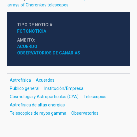
arrays of Cherenkov telescopes
TIPO DE NOTICIA
FOTONOTICIA
ÁMBITO
ACUERDO
OBSERVATORIOS DE CANARIAS
Astrofísica
Acuerdos
Público general
Institución/Empresa
Cosmología y Astropartículas (CYA)
Telescopios
Astrofísica de altas energías
Telescopios de rayos gamma
Observatorios