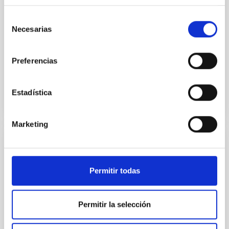
incorporando por primera vez el análisis de su
rotación y binariedad, es decir, si forman parte de
Selección
sistemas estelares dobles en los que dos estrellas
Necesarias
de
orbitan entre sí. El trabajo, publicado recientemente
consentimiento
en Astronomy & Astrophysics , arroja nueva luz
Preferencias
Fecha de publicación
27/01/2026 - 10:13:49
Estadística
Marketing
FOTONOTICIA
El IAC organiza un congreso internacional
Permitir todas
que conmemora el 30 aniversario del
descubrimiento de las primeras enanas
marrones
Permitir la selección
El Hotel Jardín Tecina de La Gomera ha sido la sede