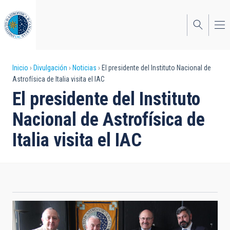
Pasar
al
contenido
principal
Sobrescribir
Inicio
Divulgación
Noticias
El presidente del Instituto Nacional de
Astrofísica de Italia visita el IAC
enlaces
El presidente del Instituto
de
Nacional de Astrofísica de
ayuda
Italia visita el IAC
a
la
navegación