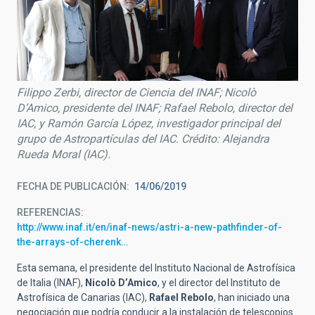
Filippo Zerbi, director de Ciencia del INAF; Nicolò
D’Amico, presidente del INAF; Rafael Rebolo, director del
IAC, y Ramón García López, investigador principal del
grupo de Astropartículas del IAC. Crédito: Alejandra
Rueda Moral (IAC).
FECHA DE PUBLICACIÓN
14/06/2019
REFERENCIAS
http://www.inaf.it/en/inaf-news/astri-a-new-pathfinder-of-
the-arrays-of-cherenk…
Esta semana, el presidente del Instituto Nacional de Astrofísica
de Italia (INAF),
Nicolò D’Amico
, y el director del Instituto de
Astrofísica de Canarias (IAC),
Rafael Rebolo
, han iniciado una
negociación que podría conducir a la instalación de telescopios