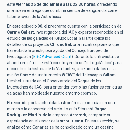
este
viernes 26 de diciembre a las 22:30 horas
, ofreciendo
una nueva entrega que combina ciencia de vanguardia con el
talento joven de la Astrofísica.
En este episodio 08, el programa cuenta con la participación de
Carme Gallart
, investigadora del IAC y experta reconocida en el
estudio de las galaxias del Grupo Local. Gallart explica los
detalles de su proyecto
ChronoGal
, una iniciativa pionera que
ha recibido la prestigiosa ayuda del Consejo Europeo de
Investigación (
ERC Advanced Grant
). Durante la entrevista, se
ahonda en cómo se está construyendo un "reloj galáctico" para
reconstruir la historia de la Vía Láctea, utilizando datos de la
misión Gaia y del instrumento
WEAVE
del Telescopio William
Hershel, situado en el Observatorio del Roque de los
Muchachos del IAC, para entender cómo las fusiones con otras
galaxias han moldeado nuestro entorno cósmico.
El recorrido por la actualidad astronómica continúa con una
mirada a la economía del cielo. La guía Starlight
Raquel
Rodríguez Martín
, de la empresa
Asterark
, comparte su
experiencia en el sector del
astroturismo
. En esta sección, se
analiza cómo Canarias se ha consolidado como un destino