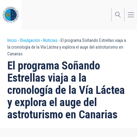
Pasar
al
contenido
principal
Sobrescribir
Inicio
Divulgación
Noticias
El programa Soñando Estrellas viaja a
la cronología de la Vía Láctea y explora el auge del astroturismo en
enlaces
Canarias
de
El programa Soñando
ayuda
Estrellas viaja a la
a
cronología de la Vía Láctea
la
y explora el auge del
navegación
astroturismo en Canarias