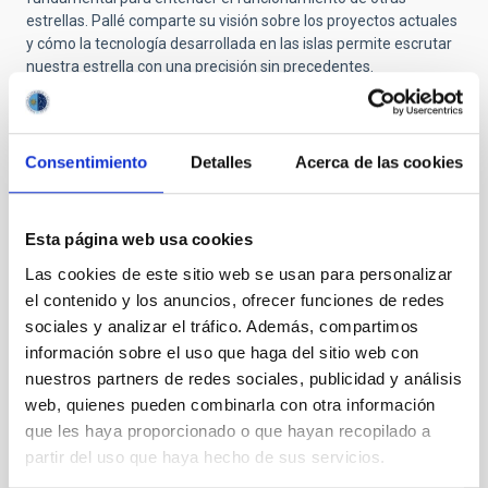
estrellas. Pallé comparte su visión sobre los proyectos actuales
y cómo la tecnología desarrollada en las islas permite escrutar
nuestra estrella con una precisión sin precedentes.
Consentimiento
Detalles
Acerca de las cookies
Esta página web usa cookies
Las cookies de este sitio web se usan para personalizar
el contenido y los anuncios, ofrecer funciones de redes
El investigador Pere Pallá en el momento de
sociales y analizar el tráfico. Además, compartimos
la entrevista en el programa 07 de Soñando
Estrellas, junto al resto del equipo / IAC
información sobre el uso que haga del sitio web con
nuestros partners de redes sociales, publicidad y análisis
La sección divulgativa
"El Cosmos como aula"
contará con la
web, quienes pueden combinarla con otra información
intervención de
Raquel Conde
, quien aborda la Astronomía
que les haya proporcionado o que hayan recopilado a
desde una perspectiva pedagógica a través del Premio
partir del uso que haya hecho de sus servicios.
Cosmos.