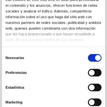
actualmente su operación y explotación científicas. El
el contenido y los anuncios, ofrecer funciones de redes
IAC forma parte de esta red. PHI es un instrumento
de observación solar de alta precisión equipado con
sociales y analizar el tráfico. Además, compartimos
información sobre el uso que haga del sitio web con
Fecha de publicación
01/12/2025 - 14:55:27
nuestros partners de redes sociales, publicidad y análisis
web, quienes pueden combinarla con otra información
que les haya proporcionado o que hayan recopilado a
partir del uso que haya hecho de sus servicios.
Selección
NOTA DE PRENSA
Necesarias
de
consentimiento
El IAC impulsa su tecnología espacial en el
foro internacional SSSIF 2026
Preferencias
El equipo de IACTEC Espacio, el departamento del
Instituto de Astrofísica de Canarias (IAC) dedicado al
Estadística
desarrollo de tecnología espacial para pequeños
satélites, participa esta semana en el Small Satellites
& Services International Forum (SSSIF) 2026,
Marketing
celebrado del 17 al 19 de febrero en Málaga. En esta