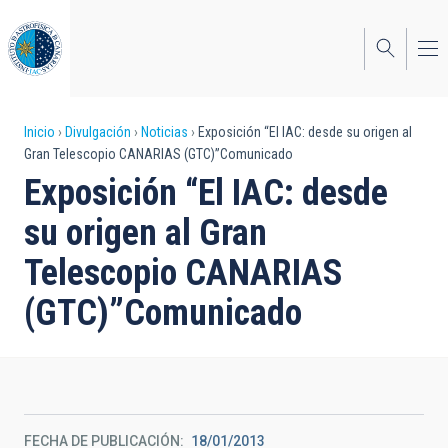
Pasar
al
contenido
principal
Sobrescribir
Inicio
Divulgación
Noticias
Exposición “El IAC: desde su origen al
Gran Telescopio CANARIAS (GTC)”Comunicado
enlaces
Exposición “El IAC: desde
de
su origen al Gran
ayuda
Telescopio CANARIAS
a
(GTC)”Comunicado
la
navegación
FECHA DE PUBLICACIÓN
18/01/2013