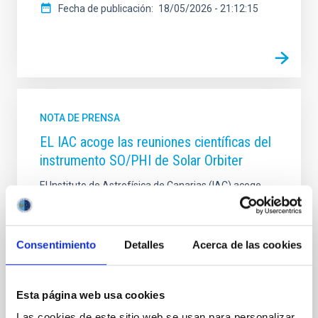
Fecha de publicación
18/05/2026 - 21:12:15
NOTA DE PRENSA
EL IAC acoge las reuniones científicas del
instrumento SO/PHI de Solar Orbiter
El Instituto de Astrofísica de Canarias (IAC) acoge
desde hoy y hasta el 5 de diciembre de 2025 los
SO/PHI Science and Team Meetings, un encuentro
internacional centrado en los avances científicos y
Consentimiento
Detalles
Acerca de las cookies
técnicos del instrumento Polarimetric and
Helioseismic Imager (PHI) a bordo de la misión
espacial Solar Orbiter (SO) de la ESA. El desarrollo de
PHI fue coliderado por la Red Española de Física Solar
Esta página web usa cookies
Aeroespacial (S3PC), que también coordina
Las cookies de este sitio web se usan para personalizar