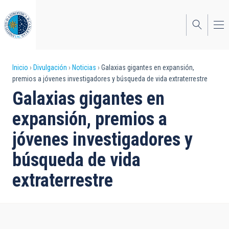
Pasar
al
contenido
principal
Sobrescribir
Inicio
Divulgación
Noticias
Galaxias gigantes en expansión,
premios a jóvenes investigadores y búsqueda de vida extraterrestre
enlaces
Galaxias gigantes en
de
expansión, premios a
ayuda
jóvenes investigadores y
a
búsqueda de vida
la
navegación
extraterrestre