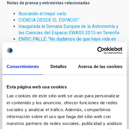
Notas de prensa y entrevistas relacionadas
Buscando el mejor cielo
CIENCIA DESDE EL ESPACIO”
Inaugurada la Semana Europea de la Astronomía y
las Ciencias del Espacio EWASS 2015 en Tenerife
ENRIC PALLÉ: “No dudamos de que haya vida en
algún otro punto del Universo”
CARME JORDI: “Gaia ya ha cubierto el cielo
completo”
MARÍA ROSA ZAPATERO OSORIO: “Las enanas
Consentimiento
Detalles
Acerca de las cookies
marrones tienen todo el potencial para albergar
planetas rocosos como la Tierra en zona de
habitabilidad”
Esta página web usa cookies
LICIA VERDE: “Acaba de terminar la edad dorada de
las observaciones del Fondo Cósmico de
Las cookies de este sitio web se usan para personalizar
Microondas”
el contenido y los anuncios, ofrecer funciones de redes
sociales y analizar el tráfico. Además, compartimos
información sobre el uso que haga del sitio web con
TIPO DE NOTICIA
nuestros partners de redes sociales, publicidad y análisis
NOTA DE PRENSA