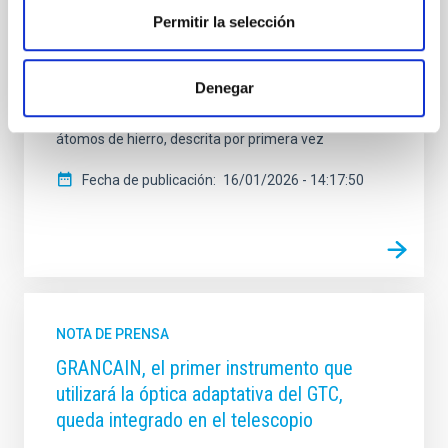
(IAC), ha hallado una misteriosa nube de hierro en
Permitir la selección
forma de barra dentro de la icónica Nebulosa del
Anillo. El estudio ha sido desarrollado por un equipo
europeo dirigido por astrónomos del University
Denegar
College London (UCL) y la Universidad de Cardiff, en
el que se incluyen investigadores del IAC. La nube de
átomos de hierro, descrita por primera vez
Fecha de publicación
16/01/2026 - 14:17:50
NOTA DE PRENSA
GRANCAIN, el primer instrumento que
utilizará la óptica adaptativa del GTC,
queda integrado en el telescopio