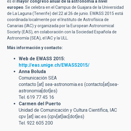
es el
mayor congreso anual de la astronomía a nivel
europeo
. Se celebra en el Campus de Guajara de la Universidad
de La Laguna (Tenerife) del 22 al 26 de junio. EWASS 2015 está
coordinada localmente por el Instituto de Astrofísica de
Canarias (IAC) y organizada por la European Astronomical
Society (EAS), en colaboración con la Sociedad Española de
Astronomía (SEA), el IAC y la ULL.
Más información y contacto:
Web de EWASS 2015:
http://eas.unige.ch/EWASS2015/
Anna Boluda
Comunicación SEA
contacto
[at]
sea-astronomia.es
(contacto[at]sea-
astronomia[dot]es)
Tel. 619 77 45 16
Carmen del Puerto
Unidad de Comunicación y Cultura Científica, IAC
cpv
[at]
iac.es
(cpv[at]iac[dot]es)
Tel. 922 605 200