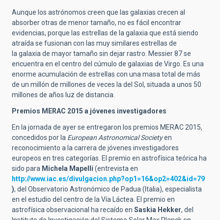
Aunque los astrónomos creen que las galaxias crecen al
absorber otras de menor tamaño, no es fácil encontrar
evidencias, porque las estrellas de la galaxia que está siendo
atraída se fusionan con las muy similares estrellas de
la galaxia de mayor tamaño sin dejar rastro. Messier 87 se
encuentra en el centro del cúmulo de galaxias de Virgo. Es una
enorme acumulación de estrellas con una masa total de más
de un millón de millones de veces la del Sol, situada a unos 50
millones de años luz de distancia.
Premios MERAC 2015 a jóvenes investigadores
En la jornada de ayer se entregaron los premios MERAC 2015,
concedidos por la
European Astronomical Society
en
reconocimiento a la carrera de jóvenes investigadores
europeos en tres categorías. El premio en astrofísica teórica ha
sido para
Michela Mapelli
(entrevista en
http://www.iac.es/divulgacion.php?op1=16&op2=402&id=79
)
, del Observatorio Astronómico de Padua (Italia), especialista
en el estudio del centro de la Vía Láctea. El premio en
astrofísica observacional ha recaído en
Saskia Hekker
, del
Instituto de Investigación del Sistema Solar Max Planck en