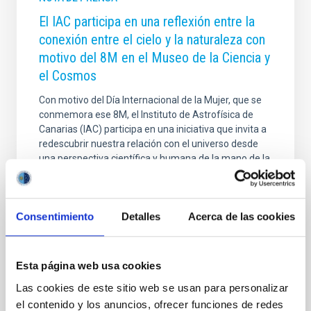
El IAC participa en una reflexión entre la
conexión entre el cielo y la naturaleza con
motivo del 8M en el Museo de la Ciencia y
el Cosmos
Con motivo del Día Internacional de la Mujer, que se
conmemora ese 8M, el Instituto de Astrofísica de
Canarias (IAC) participa en una iniciativa que invita a
redescubrir nuestra relación con el universo desde
una perspectiva científica y humana de la mano de la
entidad iisgood. Bajo el título de ‘Volver a soñar
estrellas’, el Museo de la Ciencia y el Cosmos (MCC),
del Organismo Autónomo de Museos y Centros del
Consentimiento
Detalles
Acerca de las cookies
Cabildo de Tenerife, acogerá una mesa redonda este
12 de marzo a las 17:30 horas con entrada libre y
gratuita hasta completar el aforo. En este encuentro,
cinco destacadas
Esta página web usa cookies
Las cookies de este sitio web se usan para personalizar
Fecha de publicación
25/02/2026 - 09:00:00
el contenido y los anuncios, ofrecer funciones de redes