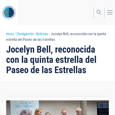
Pasar
al
contenido
principal
Sobrescribir
Inicio
Divulgación
Noticias
Jocelyn Bell, reconocida con la quinta
estrella del Paseo de las Estrellas
enlaces
Jocelyn Bell, reconocida
de
con la quinta estrella del
ayuda
Paseo de las Estrellas
a
la
navegación