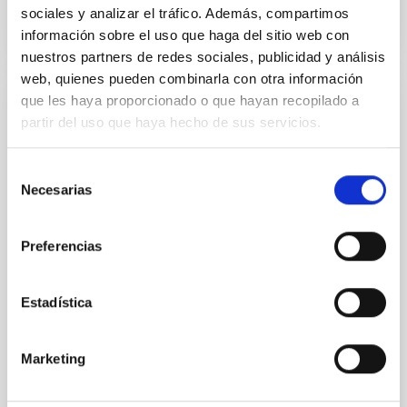
sociales y analizar el tráfico. Además, compartimos
información sobre el uso que haga del sitio web con
nuestros partners de redes sociales, publicidad y análisis
web, quienes pueden combinarla con otra información
que les haya proporcionado o que hayan recopilado a
NOTA DE PRENSA
partir del uso que haya hecho de sus servicios.
El IAC vuelve a acercar el Universo al
público del Phe Festival
Selección
Necesarias
de
El IAC colabora por segundo año consecutivo con el
consentimiento
festival de música y tendencias de Puerto de la Cruz
con actividades gratuitas que permitirán a los
Preferencias
asistentes descubrir el Observatorio del Teide y
observar el Sol con telescopios especializados. El
Instituto de Astrofísica de Canarias (IAC) se suma
Estadística
nuevamente al Phe Festival , que celebra su décimo
aniversario los días 5 y 6 de septiembre en Puerto de
la Cruz, con un programa de actividades destinadas a
Marketing
acercar la Astronomía y la investigación científica al
público general. La iniciativa forma parte de IAC POP,