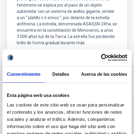
fenómeno se explica por el paso de un objeto
subestelar con un sistema de anillos gigante, similar
a un “ platillo c ó smico ”, por delante de la estrella
anfitriona. La estrella, denominada ASASSN-24fw, se
encuentra en la constelación de Monoceros, a unos
3.000 años luz de la Tierra. La estrella fue perdiendo
brillo de forma gradual durante más
Fecha de publicación
12/02/2026 - 16:52:44
Consentimiento
Detalles
Acerca de las cookies
Esta página web usa cookies
NOTA DE PRENSA
Las cookies de este sitio web se usan para personalizar
Una sola colisión en 10.000 millones de
el contenido y los anuncios, ofrecer funciones de redes
años podría explicar cómo se distribuye la
sociales y analizar el tráfico. Además, compartimos
materia oscura dentro de las galaxias más
información sobre el uso que haga del sitio web con
nuestros partners de redes sociales, publicidad y análisis