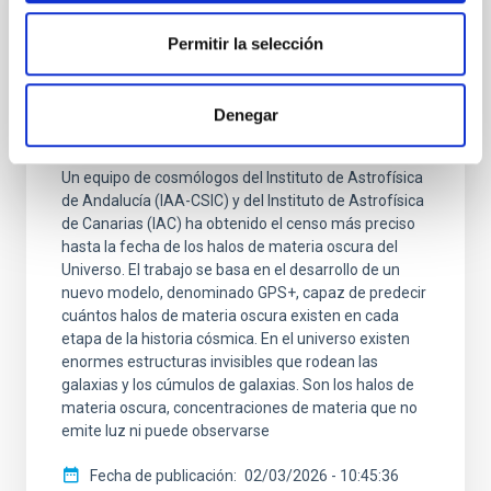
NOTA DE PRENSA
Permitir la selección
El IAC participa en el desarrollo de un
nuevo “GPS cósmico” que logra el mapa
más preciso de la materia oscura del
Denegar
universo
Un equipo de cosmólogos del Instituto de Astrofísica
de Andalucía (IAA-CSIC) y del Instituto de Astrofísica
de Canarias (IAC) ha obtenido el censo más preciso
hasta la fecha de los halos de materia oscura del
Universo. El trabajo se basa en el desarrollo de un
nuevo modelo, denominado GPS+, capaz de predecir
cuántos halos de materia oscura existen en cada
etapa de la historia cósmica. En el universo existen
enormes estructuras invisibles que rodean las
galaxias y los cúmulos de galaxias. Son los halos de
materia oscura, concentraciones de materia que no
emite luz ni puede observarse
Fecha de publicación
02/03/2026 - 10:45:36