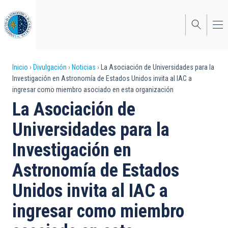
Pasar
al
contenido
principal
Sobrescribir
Inicio
Divulgación
Noticias
La Asociación de Universidades para la
Investigación en Astronomía de Estados Unidos invita al IAC a
enlaces
ingresar como miembro asociado en esta organización
de
La Asociación de
ayuda
Universidades para la
a
Investigación en
la
Astronomía de Estados
navegación
Unidos invita al IAC a
ingresar como miembro