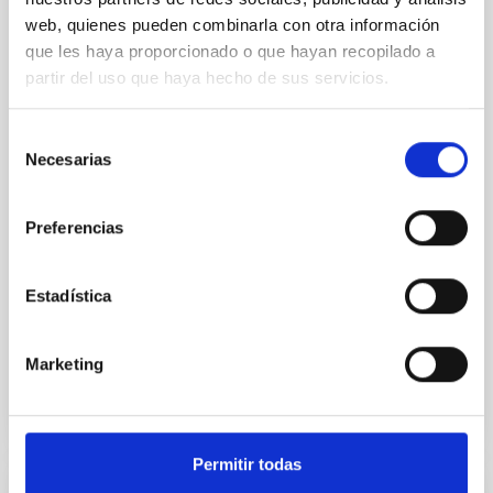
pequeñas
web, quienes pueden combinarla con otra información
Las galaxias enanas ultradébiles, las más pequeñas y
que les haya proporcionado o que hayan recopilado a
tenues que se conocen, podrían guardar la clave para
partir del uso que haya hecho de sus servicios.
comprender uno de los mayores misterios del
Universo: la verdadera naturaleza de la materia
oscura. Un nuevo estudio del Instituto de Astrofísica
Selección
de Canarias (IAC) revela que una sola colisión entre
Necesarias
de
partículas de materia oscura cada 10.000 millones de
consentimiento
años —aproximadamente la edad del Universo—
basta para explicar los núcleos de materia oscura
Preferencias
observados en estos diminutos sistemas. Estas
galaxias, que apenas contienen unos pocos miles de
estrellas, están dominadas por materia oscura y
Estadística
Fecha de publicación
16/12/2025 - 16:44:46
Marketing
Permitir todas