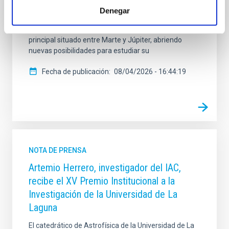
Monthly Notices of the Royal Astronomical Society,
Denegar
recopila información de 6.579 asteroides, cometas y
satélites irregulares, principalmente del cinturón
principal situado entre Marte y Júpiter, abriendo
nuevas posibilidades para estudiar su
Fecha de publicación
08/04/2026 - 16:44:19
NOTA DE PRENSA
Artemio Herrero, investigador del IAC,
recibe el XV Premio Institucional a la
Investigación de la Universidad de La
Laguna
El catedrático de Astrofísica de la Universidad de La