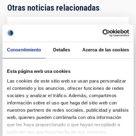
Otras noticias relacionadas
NOTA DE PRENSA
El IAC participa en una compleja campaña
de observaciones para desentrañar el
Consentimiento
Detalles
Acerca de las cookies
enigmático ‘desierto neptuniano'
Un equipo científico internacional, en el que participa
Esta página web usa cookies
personal investigador del Instituto de Astrofísica de
Canarias (IAC), ha puesto en marcha un ambicioso
Las cookies de este sitio web se usan para personalizar
programa para cartografiar los exoplanetas situados
el contenido y los anuncios, ofrecer funciones de redes
alrededor del “desierto neptuniano” ­ ­–una región en
sociales y analizar el tráfico. Además, compartimos
torno a estrellas donde son muy raros los planetas
información sobre el uso que haga del sitio web con
del tamaño de Neptuno– con el fin de comprender
nuestros partners de redes sociales, publicidad y análisis
mejor los mecanismos de evolución y formación de
los sistemas planetarios. Este proyecto científico ha
web, quienes pueden combinarla con otra información
dado sus primeros resultados con la observación del
que les haya proporcionado o que hayan recopilado a
sistema planetario TOI-421. El análisis de este
partir del uso que haya hecho de sus servicios.