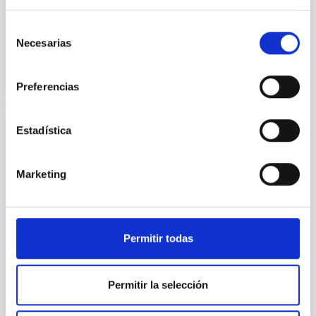
sistema revela una arquitectura
Selección
Fecha de publicación
16/09/2025 - 12:16:42
Necesarias
de
consentimiento
Preferencias
Estadística
NOTA DE PRENSA
La ULL y el IAC crean uno de los mayores
Marketing
catálogos fotométricos de asteroides
observados en España
Un equipo científico, en el que participa el astrofísico
Permitir todas
Carlos Hernández Monteagudo, de la Universidad de
La Laguna (ULL) y del Instituto de Astrofísica de
Canarias (IAC), ha elaborado uno de los catálogos
más completos de pequeños cuerpos del Sistema
Permitir la selección
Solar, gracias a observaciones fotométricas
realizadas desde la Tierra. El trabajo, publicado en