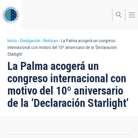
Pasar
al
contenido
principal
Sobrescribir
Inicio
Divulgación
Noticias
La Palma acogerá un congreso
internacional con motivo del 10º aniversario de la ‘Declaración
enlaces
Starlight’
de
La Palma acogerá un
ayuda
congreso internacional con
a
motivo del 10º aniversario
la
de la ‘Declaración Starlight’
navegación